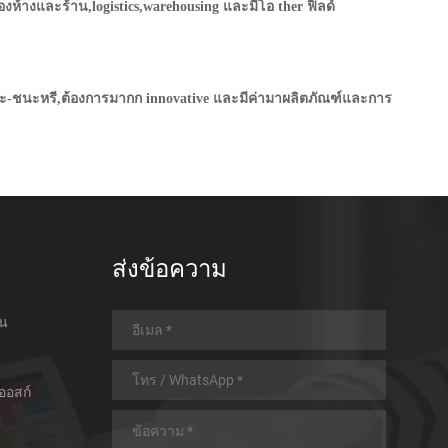
ของห้างและร้าน,logistics,warehousing และมีโอ
ther ฟิลด์
นะ-ชนะหรี,ต้องการมากก innovative และมีค่ามาผลิตภัณฑ์และการ
ส่งข้อความ
อน
ออสก์