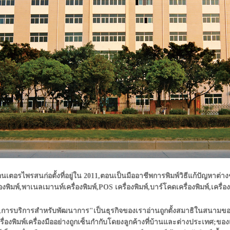
เตอรไพรสนก่อตั้งที่อยู่ใน 2011,ตอนเป็นมืออาชีพการพิมพ์วิธีแก้ปัญหาต่า
องพิมพ์,พาเนลเมานท์เครื่องพิมพ์,POS เครื่องพิมพ์,บาร์โคดเครื่องพิมพ์,เครื
ารบริการสำหรับพัฒนาการ"เป็นธุรกิจของเราอ่านถูกตั้งสมาธิในสนามของใบเ
ิมพ์เครื่องมืออย่างถูกเซ็นกำกับโดยงลูกค้างที่บ้านและต่างประเทศ;ของเ