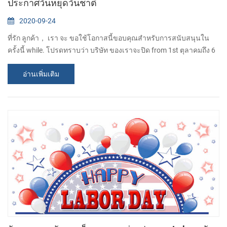
ประกาศวันหยุดวันชาติ
2020-09-24
ที่รัก ลูกค้า， เรา จะ ขอใช้โอกาสนี้ขอบคุณสำหรับการสนับสนุนใน
ครั้งนี้ while. โปรดทราบว่า บริษัท ของเราจะปิด from 1st ตุลาคมถึง 6
ตุลาคมเนื่องในวันชาติและ กลางฤดูใบไม้ร่วง เทศกาล. คำสั่งซื้อใด ๆ
อ่านเพิ่มเติม
จะได้รับการยอมรับ แต่จะไม่ดำเนินการ จนกว่า 7 ต.ค. ขออภัยในความ
ไม่สะดวก เกิด. ถ้า มี อะไรก็ได้ ด่วนกรุณาติดต่อ: Josefina Qiu อีเมล์ :
sales15@csntek.com มือถือ: 86-13295927680 CASHINO คือโซลูชั่น
การพิมพ์ระดับ...