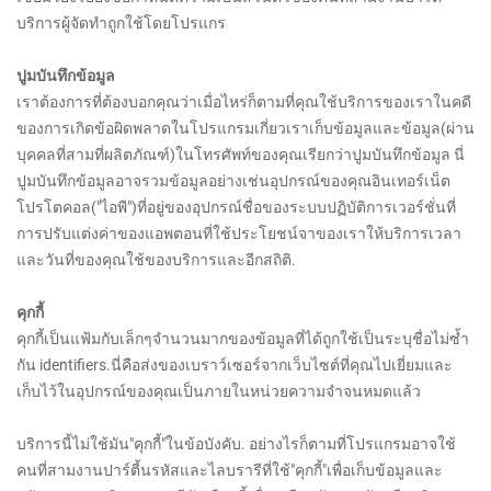
บริการผู้จัดทำถูกใช้โดยโปรแกร
ปูมบันทึกข้อมูล
เราต้องการที่ต้องบอกคุณว่าเมื่อไหร่ก็ตามที่คุณใช้บริการของเราในคดี
ของการเกิดข้อผิดพลาดในโปรแกรมเกี่ยวเราเก็บข้อมูลและข้อมูล(ผ่าน
บุคคลที่สามที่ผลิตภัณฑ์)ในโทรศัพท์ของคุณเรียกว่าปูมบันทึกข้อมูล นี่
ปูมบันทึกข้อมูลอาจรวมข้อมูลอย่างเช่นอุปกรณ์ของคุณอินเทอร์เน็ต
โปรโตคอล("ไอพี")ที่อยู่ของอุปกรณ์ชื่อของระบบปฏิบัติการเวอร์ชั่นที่
การปรับแต่งค่าของแอพตอนที่ใช้ประโยชน์จาของเราให้บริการเวลา
และวันที่ของคุณใช้ของบริการและอีกสถิติ.
คุกกี้
คุกกี้เป็นแฟ้มกับเล็กๆจำนวนมากของข้อมูลที่ได้ถูกใช้เป็นระบุชื่อไม่ซ้ำ
กัน identifiers.นี่คือส่งของเบราว์เซอร์จากเว็บไซต์ที่คุณไปเยี่ยมและ
เก็บไว้ในอุปกรณ์ของคุณเป็นภายในหน่วยความจำจนหมดแล้ว
บริการนี้ไม่ใช้มัน"คุกกี้"ในข้อบังคับ. อย่างไรก็ตามที่โปรแกรมอาจใช้
คนที่สามงานปาร์ตี้นรหัสและไลบรารีที่ใช้"คุกกี้"เพื่อเก็บข้อมูลและ