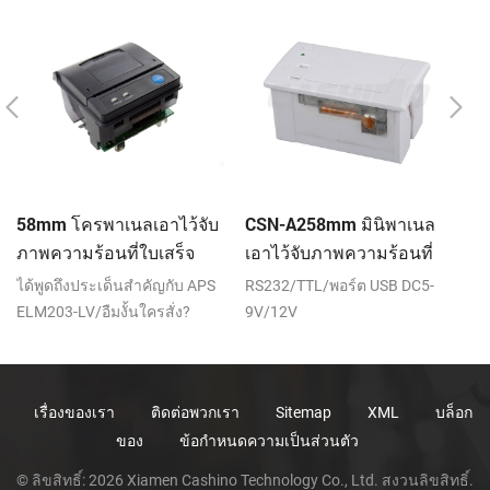
58mm โครพาเนลเอาไว้จับ
CSN-A258mm มินิพาเนล
C
ภาพความร้อนที่ใบเสร็จ
เอาไว้จับภาพความร้อนที่
เอ
ของเครื่องพิมพ์ CSN-A1K
ใบเสร็จของเครื่องพิมพ์
ใบ
ได้พูดถึงประเด็นสำคัญกับ APS
RS232/TTL/พอร์ต USB DC5-
RS
ELM203-LV/อืมงั้นใครสั่ง?
9V/12V
9V
(RS232,TTL)/พอร์ต USB
เรื่องของเรา
ติดต่อพวกเรา
Sitemap
XML
บล็อก
ของ
ข้อกำหนดความเป็นส่วนตัว
© ลิขสิทธิ์: 2026 Xiamen Cashino Technology Co., Ltd. สงวนลิขสิทธิ์.