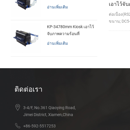
เอาไว้จั
อ่านเพิ่มเติม
ทำการเม
ต่อเนื่อง(R
เครื่องพิม
ขนาน; DC5-
KP-34780mm Kiosk เอาไว้
จับภาพความร้อนที่
เครื่องพิมพ์
อ่านเพิ่มเติม
ติดต่อเรา
3-4/F, No.361 Qiaoying Road,
Jimei District, Xiamen,China
+86-592-5517253