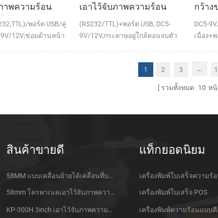
บภาพความร้อน
เอาไว้จับภาพความร้อน
กว้าง
านท์ใบเสร็จของ
ทำการเมานท์ใบเสร็จของ
จับภา
S232,TTL)/พอร์ต USB/คู่
(RS232/TTL)+พอร์ต USB, DC5-
DC5-9V/
พ์
เครื่องพิมพ์
นท์กับ
9V/12V;ซ่อมด้านหน้า
9V/12V,กระดาษอยู่ใกล้ตอนจบตัว
เนื่อง+พ
ตัดต่อ
ตรวจจับ(เลือกเพิ่ม)
...
2
3
1
1
รวมทั้งหมด
10
หน้
สินค้าขายดี
แท็กยอดนิยม
58MM แบบเคลื่อนย้ายได้เคลื่อนที่บลูทูธเอาไว้จับภาพความร้อนที่เครื่องพิมพ์ PTP-ฉัน
เครื่องพิมพ์ใบเสร็จความร้
58mm โครพาเนลเอาไว้จับภาพความร้อนที่ใบเสร็จของเครื่องพิมพ์ CSN-A1
เครื่องพิมพ์ใบเสร็จ POS
KP-300H 3inch เอาไว้จับภาพความร้อนที่ Kiosk เครื่องพิมพ์ศูนย์ควบคุม Kde ในโมดูล
เครื่องพิมพ์ความร้อนแบบคี