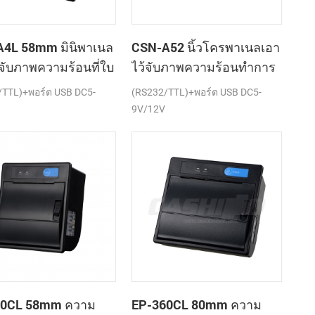
4L 58mm มินิพาเนล
CSN-A52 นิ้วโครพาเนลเอา
้จับภาพความร้อนที่ใบ
ไว้จับภาพความร้อนทำการ
องเครื่องพิมพ์
เมานท์ใบเสร็จของ
/TTL)+พอร์ต USB DC5-
(RS232/TTL)+พอร์ต USB DC5-
เครื่องพิมพ์
9V/12V
60CL 58mm ความ
EP-360CL 80mm ความ