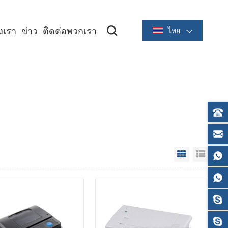
องเรา
ข่าว
ติดต่อพวกเรา
ไทย
ซีรีย์ระบายความร้อนขนาด 2 นิ้ว/58 มม
ซีรีย์ระบายความร้อนขนาด 3 นิ้ว/80 มม
Grid View
List V