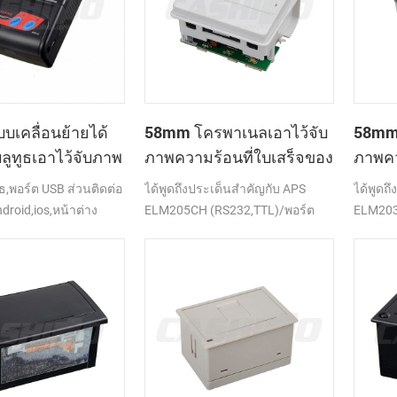
เคลื่อนย้ายได้
58mm โครพาเนลเอาไว้จับ
58mm 
่บลูทูธเอาไว้จับภาพ
ภาพความร้อนที่ใบเสร็จของ
ภาพคว
ี่เครื่องพิมพ์
เครื่องพิมพ์ CSN-A1
เครื่
ธ,พอร์ต USB ส่วนติดต่อ
ได้พูดถึงประเด็นสำคัญกับ APS
ได้พูดถ
droid,ios,หน้าต่าง
ELM205CH (RS232,TTL)/พอร์ต
ELM203-
USB
(RS232,