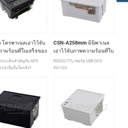
โครพาเนลเอาไว้จับ
CSN-A258mm มินิพาเนล
ามร้อนที่ใบเสร็จของ
เอาไว้จับภาพความร้อนที่ใบ
องพิมพ์ CSN-A1K
เสร็จของเครื่องพิมพ์
ึงประเด็นสำคัญกับ APS
RS232/TTL/พอร์ต USB DC5-
LV/อืมงั้นใครสั่ง?
9V/12V
TTL)/พอร์ต USB