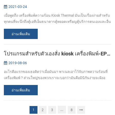
2021-03-24
เมื่อพูดถึง เครื่องพิมพ์ความร้อน Kiosk Thermal มันเป็นเรื่องง่ายสำหรับ
ทุกคนที่จะนึกถึงตู้เอทีเอ็มธนาคารตู้หยอดเหรียญตู้บริการตนเองและอื่น
ๆ เพื่อการพัฒนาเทคโนโลยีความต้องการเครื่องพิมพ์ของผู้คนก็เพิ่ม...
อ่านเพิ่มเติม
โปรแกรมสำหรับตัวเองสั่ง kiosk เครื่องพิมพ์-EP-380C
2019-08-06
อะไรคือแรกของเธอคิดว่าเมื่อมันมา พาเนลเอาไว้จับภาพความร้อนที่
เครื่องพิมพ์ ? ส่วนใหญ่ของพวกเราจะบอกว่ามันคือมินิกันง่ายจะฝังอ
ต้องการรถแท็กซี่มิเตอร์หรือทางการแพทย์โรงเรียนสอนเหมือน
followings: แต่กับ ต...
อ่านเพิ่มเติม
...
2
3
8
1