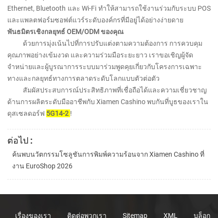
Ethernet, Bluetooth และ Wi-Fi ทำให้สามารถใช้งานร่วมกับระบบ POS
และแพลตฟอร์มซอฟต์แวร์ระดับองค์กรที่มีอยู่ได้อย่างง่ายดาย
พันธมิตรเชิงกลยุทธ์ OEM/ODM ของคุณ
ด้วยการมุ่งเน้นไปที่การปรับแต่งตามความต้องการ การควบคุม
คุณภาพอย่างเข้มงวด และความร่วมมือระยะยาว เราขอเชิญผู้จัด
จำหน่ายและผู้บูรณาการระบบมาร่วมพูดคุยเกี่ยวกับโครงการเฉพาะ
ทางและกลยุทธ์ทางการตลาดระดับโลกแบบตัวต่อตัว
สัมผัสประสบการณ์ประสิทธิภาพที่เชื่อถือได้และความเชี่ยวชาญ
ด้านการผลิตระดับมืออาชีพกับ Xiamen Cashino พบกันที่บูธของเราใน
ดุสเซลดอร์ฟ
5G14-2
!
ต่อไป :
ค้นพบนวัตกรรมโซลูชันการพิมพ์ความร้อนจาก Xiamen Cashino ที่
งาน EuroShop 2026
เรื่องของเรา
ติดต่อพวกเรา
Sitemap
XML
บล็อก