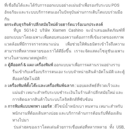
ที่เชื่อถือได้และได้รับการออกแบบอย่างแม่นยำเพื่อรองรับระบบ POS
อัจฉริยะและระบบบริการตนเองในปัจจุบันผ่านการเติบโตแบบร่วมมือ
กัน
ยกระดับธุรกิจค้าปลีกสมัยใหม่ด้วยฮาร์ดแวร์อเนกประสงค์
ที่บูธ 5G14-2 บริษัท Xiamen Cashino จะนำเสนอผลิตภัณฑ์ที่
ออกแบบมาโดยเฉพาะเพื่อตอบสนองความต้องการที่เข้มงวดของสภาพ
แวดล้อมที่มีการจราจรหนาแน่น เพื่อช่วยให้พันธมิตรเข้าใจถึงความ
สามารถที่หลากหลายของเราได้ดียิ่งขึ้น เราจะจัดแสดงโซลูชันเฉพาะ
ทางในสามหมวดหมู่หลัก:
ล
ตู้คีออสก์ &
แผง
เครื่องพิมพ์
ออกแบบมาเพื่อการผสานรวมอย่างราบ
รื่นเข้ากับเครื่องบริการตนเอง ระบบจำหน่ายสินค้าอัตโนมัติ และตู้
คีออสก์อัตโนมัติ
ล
เครื่องพิมพ์ตั้งโต๊ะและเครื่องพิมพ์ฉลาก
: มอบผลลัพธ์ที่รวดเร็วและ
แม่นยำ เหมาะสำหรับระบบชำระเงินในร้านค้าปลีกสมัยใหม่ และ
การติดฉลากสินค้าในระบบโลจิสติกส์ที่ซับซ้อน
ล
การพิมพ์แบบพกพา
เออร์ส
: ดีไซน์น้ำหนักเบา ทนทาน เหมาะสำหรับ
พนักงานที่ต้องเดินทางบ่อย และบริการด้านการต้อนรับที่ต้องเดิน
ทางไปมา
รุ่นล่าสุดของเราโดดเด่นด้วยการเชื่อมต่อที่หลากหลาย ทั้ง USB,