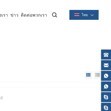
องเรา
ข่าว
ติดต่อพวกเรา
ไทย
ซีรีย์ระบายความร้อนขนาด 2 นิ้ว/58 มม
ซีรีย์ระบายความร้อนขนาด 3 นิ้ว/80 มม
Grid View
List V
า