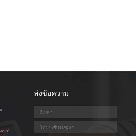
ส่งข้อความ
อน
ออสก์