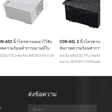
โครพาเนลเอาไว้จับ
CSN-A5L 2 นิ้วโครพาเนลเอาไว้
58mm
นทำการเมานท์ใบ
จับภาพความร้อนทำการเมานท์ใบ
ความ
งพิมพ์
เสร็จของเครื่องพิมพ์
เสร็จ
อร์ต USB DC5-9V/12V
ต่อเนื่อง(RS232,TTL)/พอร์ต USB/คู่
พอร์ต
ขนาน; DC5-9V/12V;ซ่อมด้านหน้า
ส่งข้อความ
อน