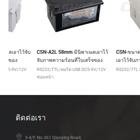
จับ
CSN-A2L 58mm มินิพาเนลเอาไว้
CSN-ขนาด A458mm ม
จับภาพความร้อนที่ใบเสร็จของ
เอาไว้จับภาพความร้อนท
เครื่องพิมพ์
ของเครื่องพิมพ์
V
RS232/TTL/พอร์ต USB DC5-9V/12V
RS232/TTL DC5-9V
ซ่อมหน้า
ติดต่อเรา
3-4/F, No.361 Qiaoying Road,