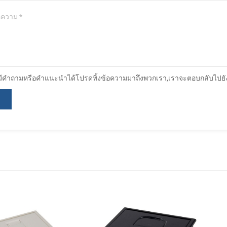
มีคำถามหรือคำแนะนำได้โปรดทิ้งข้อความมาถึงพวกเรา,เราจะตอบกลับไปยังผู