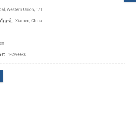
al, Western Union, T/T
ภัณฑ์:
Xiamen, China
en
าร:
1-2weeks