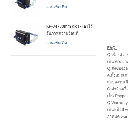
อ่านเพิ่มเติม
KP-34780mm Kiosk เอาไว้
จับภาพความร้อนที่
เครื่องพิมพ์
อ่านเพิ่มเติม
FAQ:
Q:เรื่องตัวอ
เป็น:ตัวอย
Q:ส่งของอ
ค:ทั้งหมดเค
ส่งของวันเม
Q:ค่าจ้างเงื
เป็น:Paypal 
Q:Warranty
เป็นหนึ่งปี
กำหนด warr