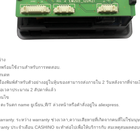
ย่าง
่างพร้อมใช้งานสำหรับการทดสอบ.
อกเดท
รื่องพิมพ์สำหรับตัวอย่างอยู่ในหุ้นของสามารถส่งภายใน 2 วันหลังจากที่จ่ายเง
ื่อเวลาประมาณ 2 สัปดาห์แล้ว
่อนไข
ตะวันตก name ยูเนี่ยน,ที/T ล่วงหน้าหรือคำสั่งอยู่ใน aliexpress.
 warranty. ระหว่าง warranty ช่วงเวลา,ความเสียหายที่เกิดจากคนที่ไม่ใช่มนุ
anty ประจำเดือน CASHINO จะทำต่อไปเพื่อให้บริการกับ
สมเหตุสมผลตอบแท