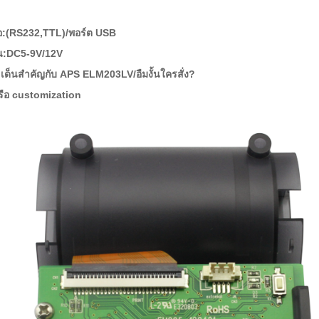
ต่อ:(RS232,TTL)/พอร์ต USB
น:DC5-9V/12V
ะเด็นสำคัญกับ APS ELM203LV/อืมงั้นใครสั่ง?
รือ customization