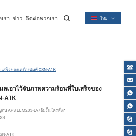
องเรา
ข่าว
ติดต่อพวกเรา
ไทย
ซีรีย์ระบายความร้อนขนาด 2 นิ้ว/58 มม
ซีรีย์ระบายความร้อนขนาด 3 นิ้ว/80 มม
สร็จของเครื่องพิมพ์ CSN-A1K
ลเอาไว้จับภาพความร้อนที่ใบเสร็จของ
SN-A1K
ญกับ APS ELM203-LV/อืมงั้นใครสั่ง?
USB
SN-A1K