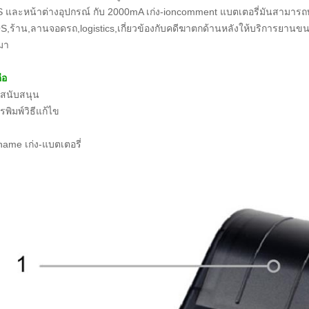
 และหน้าต่างอุปกรณ์ กับ 2000mA เก่ง-ioncomment แบตเตอรี่มันสามารถทำ
POS,ร้าน,ลานจอดรถ,logistics,เกี่ยวข้องกับคดีฆาตกด้านหลังให้บริการยานขนส่
มา
ือ
นับสนุน
รพิมพ์วิธีแก้ไข
ame เก่ง-แบตเตอรี่