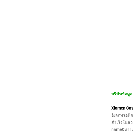
บริษัทข้อมูล
Xiamen Cash
อิเล็กทรอนิก
สำเร็จในส่วก
name&ทางเห