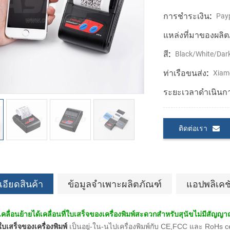
การชำระเงิน:
Payp
แหล่งที่มาของผลิต
สี:
Black/White/Dar
ท่าเรือขนส่ง:
Xiam
ระยะเวลาดำเนินก
ติดต่อเรา
อียดสินค้า
ข้อมูลจำเพาะผลิตภัณฑ์
แอปพลิเคช
ื่อนย้ายได้เคลื่อนที่ใบเสร็จของเครื่องพิมพ์สะดวกสำหรับสุนัขไม่มีสัญ
ี่ใบเสร็จของเครื่องพิมพ์
เป็นอยู่-ใน-นไปเครื่องพิมพ์กับ CE,FCC และ RoHs ce