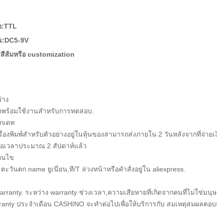
่อ:TTL
น:DC5-9V
/สีส้มหรือ customization
ย่าง
่างพร้อมใช้งานสำหรับการทดสอบ.
อกเดท
รื่องพิมพ์สำหรับตัวอย่างอยู่ในหุ้นของสามารถส่งภายใน 2 วันหลังจากที่จ่ายเง
ื่อเวลาประมาณ 2 สัปดาห์แล้ว
่อนไข
ตะวันตก name ยูเนี่ยน,ที/T ล่วงหน้าหรือคำสั่งอยู่ใน aliexpress.
 warranty. ระหว่าง warranty ช่วงเวลา,ความเสียหายที่เกิดจากคนที่ไม่ใช่มนุ
anty ประจำเดือน CASHINO จะทำต่อไปเพื่อให้บริการกับ
สมเหตุสมผลตอบแท