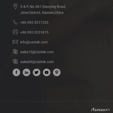
3-4/F, No.361 Qiaoying Road,
Jimei District, Xiamen,China
+86-592-5517253
+86-592-5231815
info@csntek.com
sales15@csntek.com
sales09@csntek.com
เรื่องของเรา