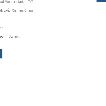
al, Western Union, T/T
ภัณฑ์:
Xiamen, China
en
าร:
1-2weeks