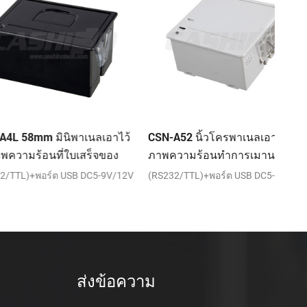
m มินิพาเนลเอาไว้
CSN-A52 นิ้วโครพาเนลเอาไว้จับ
CSN-
อนที่ใบเสร็จของ
ภาพความร้อนทำการเมานท์ใบ
จับภ
เสร็จของเครื่องพิมพ์
เสร็จ
อร์ต USB DC5-9V/12V
(RS232/TTL)+พอร์ต USB DC5-9V/12V
ต่อเนื
ขนาน;
ส่งข้อความ