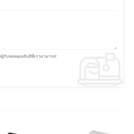
้รับจดหคุณทันทีที่เราสามารถ!