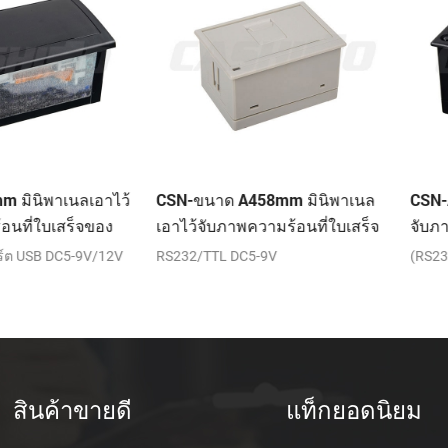
เนลเอาไว้
CSN-ขนาด A458mm มินิพาเนล
CSN-A4L 58m
สร็จของ
เอาไว้จับภาพความร้อนที่ใบเสร็จ
จับภาพความร้
ของเครื่องพิมพ์
เครื่องพิมพ์
C5-9V/12V
RS232/TTL DC5-9V
(RS232/TTL)+พ
สินค้าขายดี
แท็กยอดนิยม