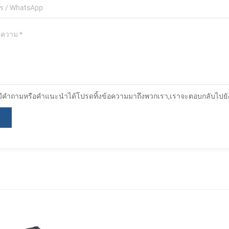
มีคำถามหรือคำแนะนำได้โปรดทิ้งข้อความมาถึงพวกเรา,เราจะตอบกลับไปยังผู