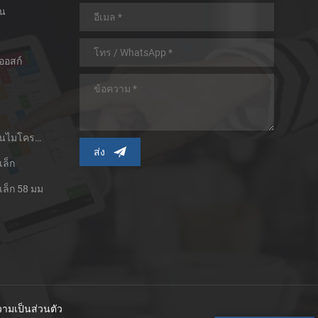
อน
ออสก์
เครื่องพิมพ์ใบเสร็จความร้อนไมโครพาเนล
เล็ก
เล็ก 58 มม
ามเป็นส่วนตัว