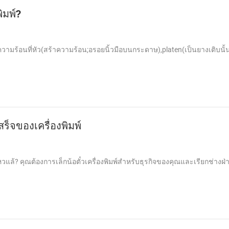
ิมพ์?
พความร้อนที่หัว(สร้าความร้อน;อรอยนิ้วมือบนกระดาษ),platen(เป็นยางเติบนั
ร็จของเครื่องพิมพ์
วแล้? คุณต้องการเล็กน้อตั๋วเครื่องพิมพ์สำหรับธุรกิจของคุณและเรียกช่างฝ