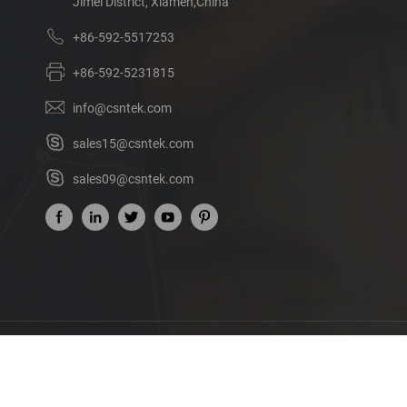
Jimei District, Xiamen,China
+86-592-5517253
+86-592-5231815
info@csntek.com
sales15@csntek.com
sales09@csntek.com
เรื่องของเรา