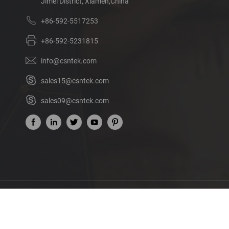
Jimei District, Xiamen,China
+86-592-5517253
+86-592-5231815
info@csntek.com
sales15@csntek.com
sales09@csntek.com
เรื่องของเรา