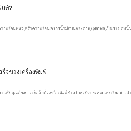
ิมพ์?
พความร้อนที่หัว(สร้าความร้อน;อรอยนิ้วมือบนกระดาษ),platen(เป็นยางเติบนั
ร็จของเครื่องพิมพ์
วแล้? คุณต้องการเล็กน้อตั๋วเครื่องพิมพ์สำหรับธุรกิจของคุณและเรียกช่างฝ