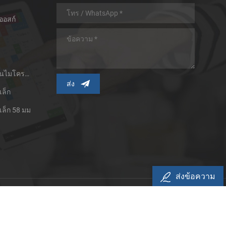
ออสก์
เครื่องพิมพ์ใบเสร็จความร้อนไมโครพาเนล
เล็ก
เล็ก 58 มม
ส่งข้อความ
ามเป็นส่วนตัว