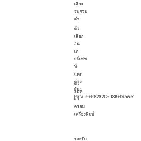
เสียง
รบกวน
ต่ำ
ตัว
เลือก
อิน
เท
อร์เฟซ
ที่
แตก
ต่าง
ตัว
กัน:
ล็อค
Parallel+RS232C+USB+Drawer
ฝา
ครอบ
เครื่องพิมพ์
รองรับ