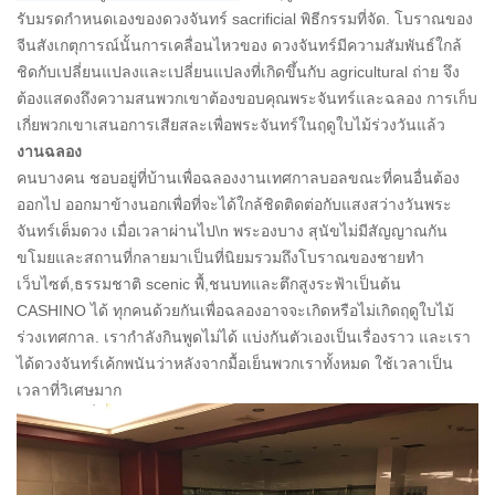
รับมรดกำหนดเองของดวงจันทร์ sacrificial พิธีกรรมที่จัด. โบราณของ
จีนสังเกตุการณ์นั้นการเคลื่อนไหวของ ดวงจันทร์มีความสัมพันธ์ใกล้
ชิดกับเปลี่ยนแปลงและเปลี่ยนแปลงที่เกิดขึ้นกับ agricultural ถ่าย จึง
ต้องแสดงถึงความสนพวกเขาต้องขอบคุณพระจันทร์และฉลอง การเก็บ
เกี่ยพวกเขาเสนอการเสียสละเพื่อพระจันทร์ในฤดูใบไม้ร่วงวันแล้ว
งานฉลอง
คนบางคน ชอบอยู่ที่บ้านเพื่อฉลองงานเทศกาลบอลขณะที่คนอื่นต้อง
ออกไป ออกมาข้างนอกเพื่อที่จะได้ใกล้ชิดติดต่อกับแสงสว่างวันพระ
จันทร์เต็มดวง เมื่อเวลาผ่านไป\n พระองบาง สุนัขไม่มีสัญญาณกัน
ขโมยและสถานที่กลายมาเป็นที่นิยมรวมถึงโบราณของชายทำ
เว็บไซต์,ธรรมชาติ scenic พื้,ชนบทและตึกสูงระฟ้าเป็นต้น
CASHINO ได้ ทุกคนด้วยกันเพื่อฉลองอาจจะเกิดหรือไม่เกิดฤดูใบไม้
ร่วงเทศกาล. เรากำลังกินพูดไม่ได้ แบ่งกันตัวเองเป็นเรื่องราว และเรา
ได้ดวงจันทร์เค้กพนันว่าหลังจากมื้อเย็นพวกเราทั้งหมด ใช้เวลาเป็น
เวลาที่วิเศษมาก