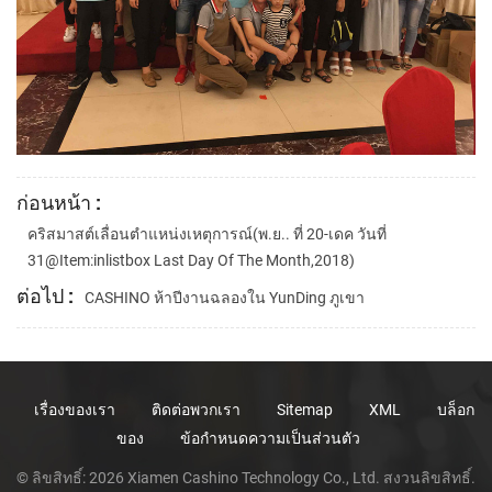
ก่อนหน้า :
คริสมาสต์เลื่อนตำแหน่งเหตุการณ์(พ.ย.. ที่ 20-เดค วันที่
31@item:inlistbox Last Day Of The Month,2018)
ต่อไป :
CASHINO ห้าปีงานฉลองใน YunDing ภูเขา
เรื่องของเรา
ติดต่อพวกเรา
Sitemap
XML
บล็อก
ของ
ข้อกำหนดความเป็นส่วนตัว
© ลิขสิทธิ์: 2026 Xiamen Cashino Technology Co., Ltd. สงวนลิขสิทธิ์.