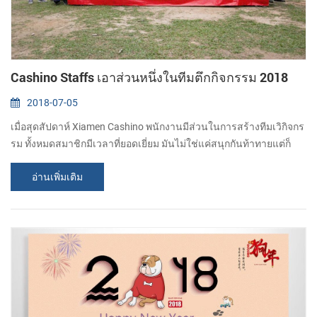
Cashino Staffs เอาส่วนหนึ่งในทีมตึกกิจกรรม 2018
2018-07-05
เมื่อสุดสัปดาห์ Xiamen Cashino พนักงานมีส่วนในการสร้างทีมเวิกิจกร
รม ทั้งหมดสมาชิกมีเวลาที่ยอดเยี่ยม มันไม่ใช่แค่สนุกกันท้าทายแต่ก็
เล่นได้ก็ต้องของทีมแข็งแกร่ง. ทีมตึกกิจกรรมรวมหัวความหลังกับความ
อ่านเพิ่มเติม
สูงกำแพงเชื่อใจหโผล่ท้ายเหมือง ในเกมส์พวกนี้เราเรียนรู้วิธีที่จะ
ทำงานร่วมกันเป็นทีมรถสื่อสารกับแต่ละสมาชิกของทีมอย่างที่ดีอย่างที่
พ่อต้องปรับปรุง productivity โดยค้นพบกันและกันแข็งแกร่งและจุด
อ่อน เชื่อถอย ห...