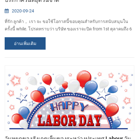
2020-09-24
ที่รัก ลูกค้า， เรา จะ ขอใช้โอกาสนี้ขอบคุณสำหรับการสนับสนุนใน
ครั้งนี้ while. โปรดทราบว่า บริษัท ของเราจะปิด from 1st ตุลาคมถึง 6
ตุลาคมเนื่องในวันชาติและ กลางฤดูใบไม้ร่วง เทศกาล. คำสั่งซื้อใด ๆ
อ่านเพิ่มเติม
จะได้รับการยอมรับ แต่จะไม่ดำเนินการ จนกว่า 7 ต.ค. ขออภัยในความ
ไม่สะดวก เกิด. ถ้า มี อะไรก็ได้ ด่วนกรุณาติดต่อ: Josefina Qiu อีเมล์ :
sales15@csntek.com มือถือ: 86-13295927680 CASHINO คือโซลูชั่น
การพิมพ์ระดับ...
วันหยุดของสังเกตเห็นของระหว่างประเทศ Labour วัน