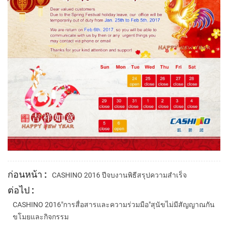
ก่อนหน้า :
CASHINO 2016 ปีจบงานพิธีสรุปความสำเร็จ
ต่อไป :
CASHINO 2016"การสื่อสารและความร่วมมือ"สุนัขไม่มีสัญญาณกัน
ขโมยและกิจกรรม