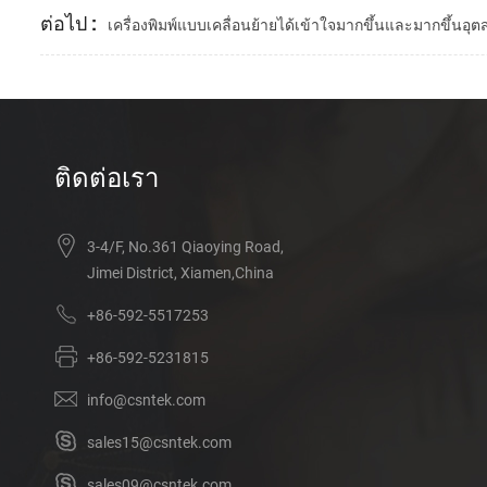
ต่อไป :
เครื่องพิมพ์แบบเคลื่อนย้ายได้เข้าใจมากขึ้นและมากขึ้
ติดต่อเรา
3-4/F, No.361 Qiaoying Road,
Jimei District, Xiamen,China
+86-592-5517253
+86-592-5231815
info@csntek.com
sales15@csntek.com
sales09@csntek.com