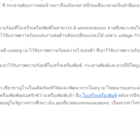
℃
ที่ กระดาษต้องการค่อนข้างยาวถึงแม้จะหลายปีก่อนที่จะกลายเป็นดำมืดและเม
วามร้อนที่ใบเสร็จเครื่องพิมพ์ไม่สามารถ ผั semiconductor ธาตุที่เหมาะ
,เอาไว้จับภาพความร้อนแผ่นงานต่อต้านต้องเปลี่ยนแปลงได้ เฉพาะ voltage 
มี coating เอาไว้จับภาพความร้อนความไวแสงต่ำ ที่เอาไว้จับภาพความร้อนพ
้จับภาพความร้อนที่ใบเสร็จเครื่องพิมพ์. กระดาษพิมพ์และยางนื่ปิใหญ่เกิ
ให้บริกา,เชี่ยวชาญโรงในผลิตภัณฑ์วิจัยและพัฒนาการในสนาม โฆษณาของกร
ครื่องพิมพ์จุดเมตริกซ์ว่างเครื่องพิมพ์แล้ว อื่น
ใบเสร็จเครื่องพิมพ์
หลังจากปีข
ยอยู่ในรัฐบาลการศึกษา,เงิน,ออกสื่อ telecommunications, เรื่องยาเท่าไห