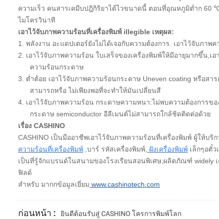
ความเร็ว คนสารเคมีบปฎิกิริยาได้ไวขนาดนี้ ตอนที่อุณหภูมิต่ำก 60
ไมโครวินาที
เอาไว้จับภาพความร้อนที่เครื่องพิมพ์ illegible เหตุผล:
1.
พลังงาน อะแดปเตอร์ยังไม่ได้เจอกับความต้องการ. เอาไว้จับภาพค
2.
เอาไว้จับภาพความร้อน ใบเสร็จของเครื่องพิมพ์ให้มีอายุมากขึ้น
ความร้อนกระดาษ
3.
ต่ำต้อย เอาไว้จับภาพความร้อนกระดาษ Uneven coating หรือสารเค
สามารถหรือ ไม่เพียงพอที่จะทำให้มันเปลี่ยนสี
4.
เอาไว้จับภาพความร้อน กระดาษความหนา:ไม่พบความต้องการของเอาไว
กระดาษ semiconductor อีลีเมนต์ไม่สามารถใกล้ชิดติดต่อด้วย
เรื่อง CASHINO
CASHINO เป็นมืออาชีพเอาไว้จับภาพความร้อนที่เครื่องพิมพ์ ผู้
ความร้อนที่เครื่องพิมพ์
,บาร์ รหัสเครื่องพิมพ์,
ฝังเครื่องพิมพ์
เล็กๆอตั๋วเ
เป็นที่รู้จักแบรนด์ในสนามของโรงเรียนสอนพิเศษ,ผลิตภัณฑ์ widely เค
ฟิลด์
สำหรับ มากกข้อมูลเยี่ยม
www.cashinotech.com
ก่อนหน้า :
ยินดีต้อนรับสู่ CASHINO โครการพิมพ์โลก