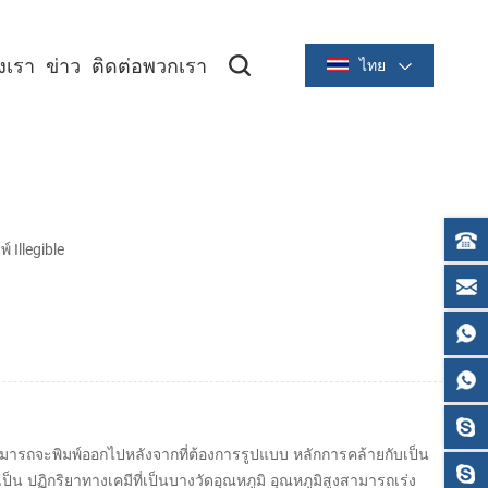
องเรา
ข่าว
ติดต่อพวกเรา
ไทย
ซีรีย์ระบายความร้อนขนาด 2 นิ้ว/58 มม
ซีรีย์ระบายความร้อนขนาด 3 นิ้ว/80 มม
 Illegible
่สามารถจะพิมพ์ออกไปหลังจากที่ต้องการรูปแบบ หลักการคล้ายกับเป็น
เป็น ปฏิกริยาทางเคมีที่เป็นบางวัดอุณหภูมิ อุณหภูมิสูงสามารถเร่ง