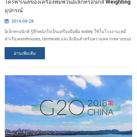
โครพาเนลของเครื่องพิมพ์ในอิเล็กทรอนิกส์ Weighting
อุปกรณ์
2016-09-28
อิเล็กทรอนิกส์ รู้สึกหนักใจเป็นเครื่องมือคือ widely ใช้ในโรงงานเหมื
ท่าเรือ,warehouses, terminals และอีกอินสำหรับความหลากหลายของ
วัตถุดิบบนรู้สึกหนักใจอุปกรณ์ อิเล็กทรอนิกส์ ปรับขนาดรวมถึงรถ
อ่านเพิ่มเติม
บรรทุกเครื่องอิเลคโทรนิคปรับขนาด,ล็อกอิเล็กทรอนิกส์ปรับ
ขนาด,quantitative packaging สะเก็ดเหล็กปรับขนาดเป็นต้น, โดย
ปกติแล้วโดยปรับขนาดร่างของรู้สึกหนักใจ เซนเซอร์,รู้สึกหนักใจเครื่
เครื่องจักรการส่งถ่ายข้อมูลและการ...