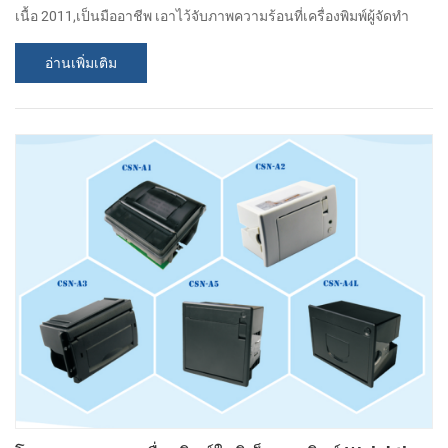
เนื้อ 2011,เป็นมืออาชีพ เอาไว้จับภาพความร้อนที่เครื่องพิมพ์ผู้จัดทำ
ในปี 2011 เราพัฒนา เครื่องพิมพ์แบบเคลื่อนย้ายได้ PTP-ฉัน. นี่ของ
อ่านเพิ่มเติม
เครื่องพิมพ์ถูกจำโดยทั่วโลกค้ามีขายมากกว่า 100,000 หน่วย. 1. แห่ง
เหล่าอัศวินราชินีและอสร และงานออกแบบ (1) ดร.เกรย์ สีดำและสี
ขาวเลือกเพิ่ม (2) มินิ ขนาดแสงสว่าง(ทั้งหมด 235g รวมถึงกระดาษ
ม้วนแล้ว name แบตเตอร...