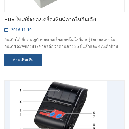
POS ใบเสร็จของเครื่องพิมพ์ลาดในอินเดีย
2016-11-10
อินเดียได้ ที่ปรากฏตัวของเก่งเรื่องเทคโนโลยีมากรู้จักเยอะเลย ใน
อินเดีย 65%ของประชากรคือ วัยด้านล่าง 35 ปีแล้วและ 47%คือด้าน
ล่างเมื่อ 20 ปีของอายุเท่านี้ โดย 2020 น,เฉลี่ยอายุ ของอินเดียน
อ่านเพิ่มเติม
ประชากรจะเป็น 29 ปี อิทธิพลของพวกนี้ demographic เซกเมนต์และ
ต่อมาเปลี่ยนแปลงในลูกค้าพฤติกรรมมีสนับสนุน retailers เข้าไปปฎิบัติ
งา POS ระบบที่ต่างกันเต็มรูปแบบ. รัฐบาลของอินเดียได้ยังลดขั้นพื้น
ฐานจนท.ตรวจคนเข้าเมืองห...