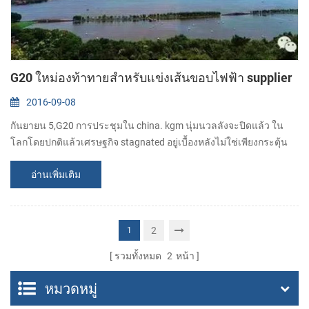
G20 ใหม่องท้าทายสำหรับแข่งเส้นขอบไฟฟ้า supplier
2016-09-08
กันยายน 5,G20 การประชุมใน china. kgm นุ่มนวลลังจะปิดแล้ว ใน
โลกโดยปกติแล้วเศรษฐกิจ stagnated อยู่เบื้องหลังไม่ใช่เพียงกระตุ้น
เป็นโกลบอลของผู้ให้บริกา ข้ามเส้นขอบไฟนต่อไปจะอุ่นขึ้นแต่ยังให้ดี
อ่านเพิ่มเติม
ดีสำหรับ คนโกลเบิลข้ามเส้นขอบการพัฒนาของอิเล็กทรอนิกส์ธุรกิจ
ใน ช่วงปีที่ผ่านมาโกลเบิลขาดการการเจริญเติบโตขอลดความเร็วลงดู
เหมือนประเทศจีนข้ามชายแดนไฟฟ้า supplier ส่งออกการการเจริญ
เติบโตของยังปรับปรุงข้อมูลแล้วแต...
2
1
รวมทั้งหมด
2
หน้า
หมวดหมู่