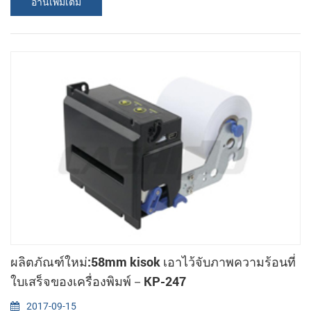
อ่านเพิ่มเติม
เครื่องพิมพ์อัตโนมัติคัตเตอร์ มันมีคุณสมบัติเป็น sparated กระดาษม้วน
บันซึ่งสามารถถูกวางไว้ที่แตกต่างอวกาศร้องขอของ kiosk เครื่องจักร
Feathures: 1. ด้วยความละเอียดสูง(203dpi:8dots/อืม) 2. ต่อ
เนื่อง(RS232 หรือ TTL),พอร...
ผลิตภัณฑ์ใหม่:58mm kisok เอาไว้จับภาพความร้อนที่
ใบเสร็จของเครื่องพิมพ์－KP-247
2017-09-15