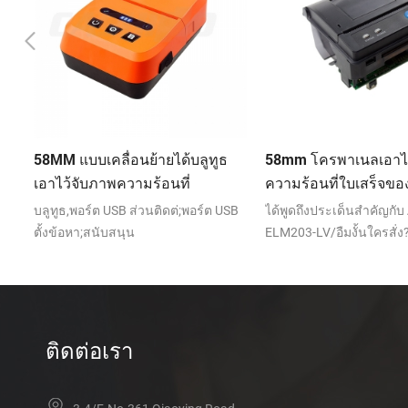
58mm โครพาเนลเอาไว้จับภาพ
58MM แบบเคลื่อนย้ายได
ความร้อนที่ใบเสร็จของ
บลูทูธเอาไว้จับภาพควา
เครื่องพิมพ์ CSN-A1K
เครื่องพิมพ์ PTP-ฉัน
SB
ได้พูดถึงประเด็นสำคัญกับ APS
RS232,บลูทูธ,พอร์ต USB ส
ELM203-LV/อืมงั้นใครสั่ง?
สนับสนุน android,ios,หน้
(RS232,TTL)/พอร์ต USB
ติดต่อเรา