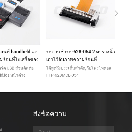
8-054 2 ตารางนิ้ว
KP-300H 3inch เอาไว้จับภาพ
เครื่
ความร้อนที่
ความร้อนที่ Kiosk เครื่องพิมพ์
โต๊ะ
กลไกของมัน
ศูนย์ควบคุม kde ในโมดูล
ขนาด
็นสำคัญกับโพรโทคอล
250mm/วินาที,RS232+พอร์ต
เครื่
และอ
54
USB/RS232+พอร์ต USB+ส่วนเชื่อมต่อ
1. โห
เครือข่ายท้องถิ่นเต็มไปด้วยหรือบาง
การพิ
ส่วนตัดต่อ,DC24V
200 ม
เต็ม/
แบบปิด
ประณี
ส่งข้อความ
กระดา
ตรวจจ
อน
กว้าง