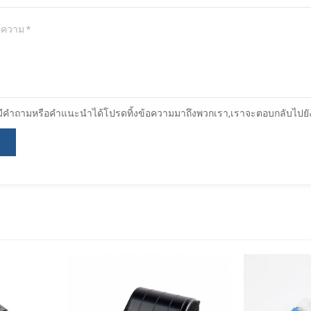
มีคำถามหรือคำแนะนำได้โปรดทิ้งข้อความมาถึงพวกเรา,เราจะตอบกลับไปยังผู