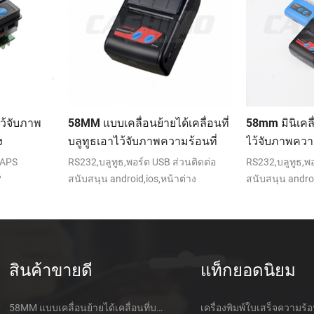
้เคลื่อนที่
58mm มินิเคลื่อนที่ handheld เอา
ระดาษชำระ-62
มร้อนที่
ไว้จับภาพความร้อนที่ใบเสร็จของ
เอาไว้จับภาพ
เครื่องพิมพ์สำหรับเคลื่อน/
เครื่องพิมพ์
่วนติดต่อ
RS232,บลูทูธ,พอร์ต USB ส่วนติดต่อ
ได้พูดถึงประเด
แล็ปท็อป/แผ่นจารึก
าต่าง
สนับสนุน android,ios,หน้าต่าง
FTP-628MCL-0
สินค้าขายดี
แท็กยอดนิยม
58MM แบบเคลื่อนย้ายได้เคลื่อนที่บลูทูธเอาไว้จับภาพความร้อนที่เครื่องพิมพ์ PTP-ฉัน
เครื่องพิมพ์ใบเสร็จความร้