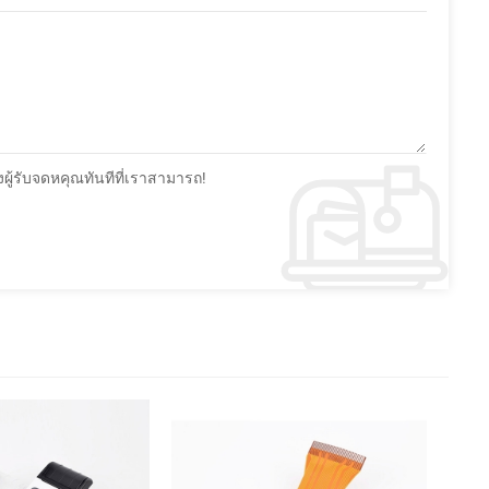
้รับจดหคุณทันทีที่เราสามารถ!