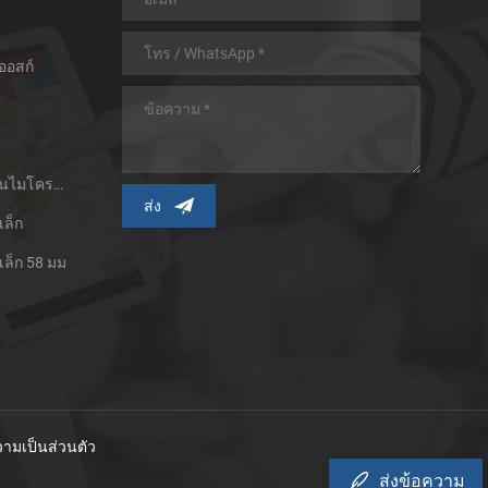
รองรั
สูงสุด
ออสก์
เครื่องพิมพ์ใบเสร็จความร้อนไมโครพาเนล
เล็ก
เล็ก 58 มม
ามเป็นส่วนตัว
ส่งข้อความ