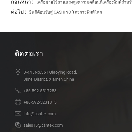
ก่อนหน้า :
เครือข่ายไร้สาย,แสงสูงความเคลื่อนที่เครื่องพิมพ์สำห
ต่อไป :
ยินดีต้อนรับสู่ CASHINO โครการพิมพ์โลก
ติดต่อเรา
3-4/F, No.361 Qiaoying Road,
Jimei District, Xiamen,China
+86-592-5517253
+86-592-5231815
info@csntek.com
sales15@csntek.com