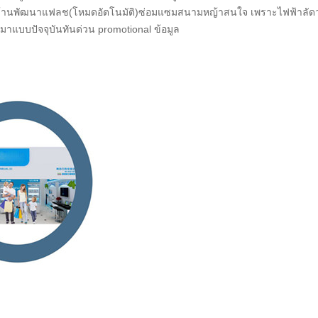
บ้านพัฒนาแฟลช(โหมดอัตโนมัติ)ซ่อมแซมสนามหญ้าสนใจ เพราะไฟฟ้าลัดวงจรด
านมาแบบปัจจุบันทันด่วน promotional ข้อมูล