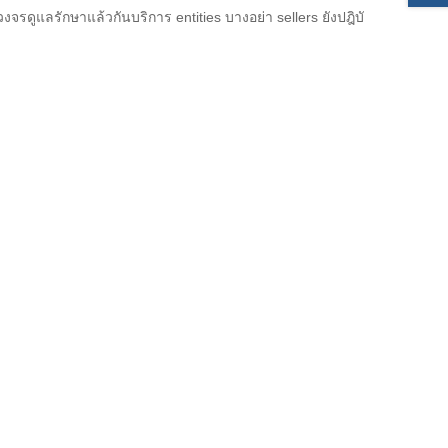
ูแลรักษาแล้วกันบริการ entities บางอย่า sellers ยังปฎิบั