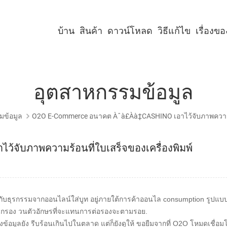
บ้าน
สินค้า
ดาวน์โหลด
วิธีแก้ไข
เรื่องข
เครื่องพิมพ์คีออสก์ขนาด 2 นิ้ว
เครื่องพิมพ์คีออสก์ขนาด 3 นิ้ว
เครื่องพิมพ์คีออสก์ขนาด 4 นิ้ว
เครื่องพิมพ์พาเนลขนาด 2 นิ้ว
เครื่องพิมพ์พาเนลขนาด 3 นิ้ว
เครื่องพิมพ์พาเนลขนาด 2 นิ้ว พร้อมคัตเตอร์
เครื่องพิมพ์พาเนลขนาด 3 นิ้ว พร้อมคัตเตอร์
อุตสาหกรรมข้อมูล
มข้อมูล
O2O E-Commerce อนาคต Àˆà£àà‡CASHINO เอาไว้จับภาพความร้อ
จับภาพความร้อนที่ใบเสร็จของเครื่องพิมพ์
ี่ยวกับธุรกรรมจากออนไลน์ใส่บูท อยู่ภายใต้การค้าออนไล consumption รูปแ
ตัวกรอง วนตัวอักษรที่จะแทนการต่อรองจะตามรอย.
องข้อมูลยัง รีบร้อนเกินไปในตลาด
แต่ก็ยังดูให้ ขอยืมจากที่ O2O โหมดเชื่