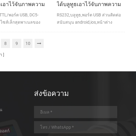
เอาไว้จับภาพความ
ได้บลูทูธเอาไว้จับภาพความ
่ใบเสร็จของ
ร้อนที่ใบเสร็จของ
TTL/พอร์ต USB, DC5-
RS232,บลูทูธ,พอร์ต USB ส่วนติดต่อ
พิมพ์
เครื่องพิมพ์สำหรับเคลื่อนที่
ไซส์เล็กสุดพาเนลของ
สนับสนุน android,ios,หน้าต่าง
มพ์
8
9
10
า
ส่งข้อความ
อน
ออสก์