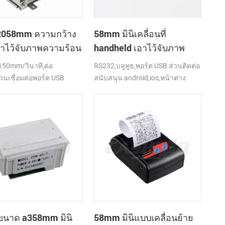
2058mm ความกว้าง
58mm มินิเคลื่อนที่
าไว้จับภาพความร้อน
handheld เอาไว้จับภาพ
osk ใบเสร็จกับ
ความร้อนที่ใบเสร็จของ
50mm/วินาที,ต่อ
RS232,บลูทูธ,พอร์ต USB ส่วนติดต่อ
งพิมพ์อัตโนมัติตัดต่อ
เครื่องพิมพ์สำหรับเคลื่อน/
่วนเชื่อมต่อพอร์ต USB
สนับสนุน android,ios,หน้าต่าง
แล็ปท็อป/แผ่นจารึก
นาด a358mm มินิ
58mm มินิแบบเคลื่อนย้าย