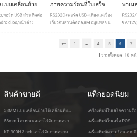
ูธแบบเคลื่อนย้าย
ภาพความร้อนที่ใบเสร็จ
พาเนล
จของเครื่องพิมพ์
POS เครื่องพิมพ์สนับสนุน
ร้อนที
ธ,พอร์ต USB ส่วนติดต่อ
RS232C+พอร์ต USB+เพียงแค่เรื่อง
RS232/
หน้าโหมดการพิมพ์
เครื่อง
droid,ios,หน้าต่าง
เกี่ยวกับส่วนติดต่อ,8M อมูแฟลชน
9V/12V,
ลุกขึ้นเพื่อ 250mm/วินาที,DC24V
เครื่องพิ
...
1
4
5
7
6
รวมทั้งหมด
10
หน้
สินค้าขายดี
แท็กยอดนิยม
58MM แบบเคลื่อนย้ายได้เคลื่อนที่บลูทูธเอาไว้จับภาพความร้อนที่เครื่องพิมพ์ PTP-ฉัน
เครื่องพิมพ์ใบเสร็จความร้
58mm โครพาเนลเอาไว้จับภาพความร้อนที่ใบเสร็จของเครื่องพิมพ์ CSN-A1
เครื่องพิมพ์ใบเสร็จ POS
KP-300H 3inch เอาไว้จับภาพความร้อนที่ Kiosk เครื่องพิมพ์ศูนย์ควบคุม Kde ในโมดูล
เครื่องพิมพ์ความร้อนแบบคี