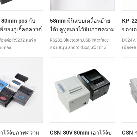
 80mm pos กับ
58mm มินิแบบเคลื่อนย้าย
KP-2
มพ์ของกูเกิ้ลคลาวด์
ได้บลูทูธเอาไว้จับภาพความ
ของเอ
ร้อนที่เครื่องพิมพ์สำหรับ
ที่ Ki
่อมต่อ:RS232,พอร์ต
RS232,Bluetooth,USB interface
DC24V,1
เคลื่อนที่แล็ปท็อปจารึก
เครื่อ
ายท้อง
สนับสนุน android,ios,หน้าต่าง
เนื่อง+ส
วามเร็วขึ้น 250mm/
4V
าไว้จับภาพความ
CSN-80V 80mm เอาไว้จับ
CSN-ข