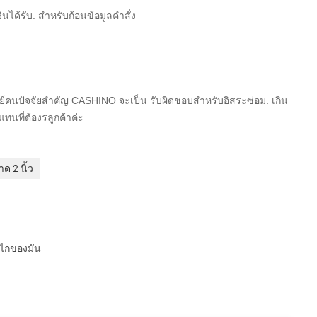
ินได้รับ. สำหรับก้อนข้อมูลคำสั่ง
นุษย์คนปัจจัยสำคัญ CASHINO จะเป็น
รับผิดชอบสำหรับอิสระซ่อม. เกิน
นที่ต้องรลูกค้าค่ะ
ด 2 นิ้ว
ลไกของมัน