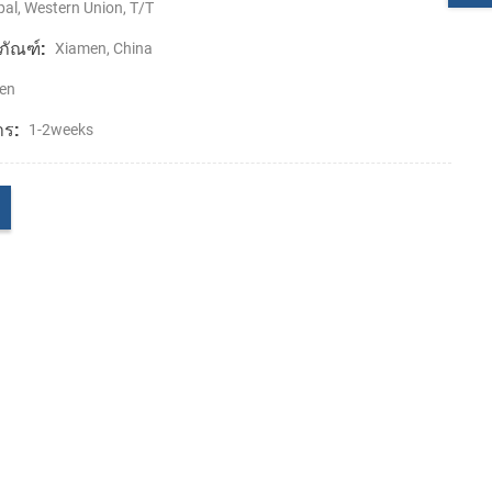
al, Western Union, T/T
ภัณฑ์:
Xiamen, China
en
าร:
1-2weeks