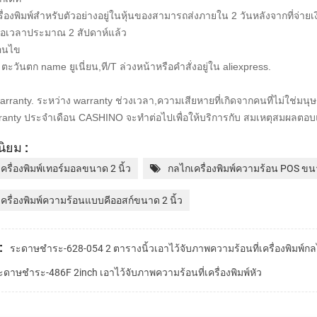
รื่องพิมพ์สำหรับตัวอย่างอยู่ในหุ้นของสามารถส่งภายใน 2 วันหลังจากที่จ่ายเง
ื่อเวลาประมาณ 2 สัปดาห์แล้ว
่อนไข
ตะวันตก name ยูเนี่ยน,ที/T ล่วงหน้าหรือคำสั่งอยู่ใน aliexpress.
 warranty. ระหว่าง warranty ช่วงเวลา,ความเสียหายที่เกิดจากคนที่ไม่ใช่ม
anty ประจำเดือน CASHINO จะทำต่อไปเพื่อให้บริการกับ
สมเหตุสมผลตอบแท
ิยม :
ครื่องพิมพ์เทอร์มอลขนาด 2 นิ้ว
กลไกเครื่องพิมพ์ความร้อน POS ขนา
ครื่องพิมพ์ความร้อนแบบคีออสก์ขนาด 2 นิ้ว
:
ระดาษชำระ-628-054 2 ตารางนิ้วเอาไว้จับภาพความร้อนที่เครื่องพิมพ์ก
ะดาษชำระ-486F 2inch เอาไว้จับภาพความร้อนที่เครื่องพิมพ์หัว