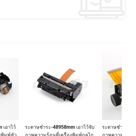
8958mm เอาไว้จับ
ระดาษชำระ-205K 2 นิ้วเอาไว้จับ
ระดา
ี่เครื่องพิมพ์กลไก
ภาพความร้อนที่เครื่องพิมพ์กลไก
เอาไ