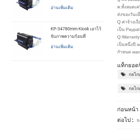
ค:ทั้งหมดเค
อ่านเพิ่มเติม
ส่งของวันเม
Q:ค่าจ้างเงื
KP-34780mm Kiosk เอาไว้
เป็น:Paypal 
จับภาพความร้อนที่
Q:Warranty
เครื่องพิมพ์
เป็นหนึ่งปี
อ่านเพิ่มเติม
กำหนด warr
แท็กยอดน
กลไกเ
กลไกเ
ก่อนหน้า 
ต่อไป :
ร