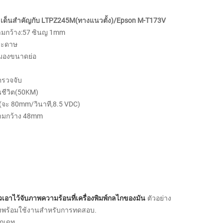
ระเด็นสำคัญกับ LTPZ245M(ทางแนวตั้ง)/Epson M-T173V
มกว้าง:57 ซินญ 1mm
ระดาษ
มองขนาดย่อ
รวจจับ
ชีวิต(50KM)
ง(จะ 80mm/วินาที,8.5 VDC)
ามกว้าง 48mm
้วเอาไว้จับภาพความร้อนที่เครื่องพิมพ์กลไกของมัน
ตัวอย่าง
่างพร้อมใช้งานสำหรับการทดสอบ.
อกเดท