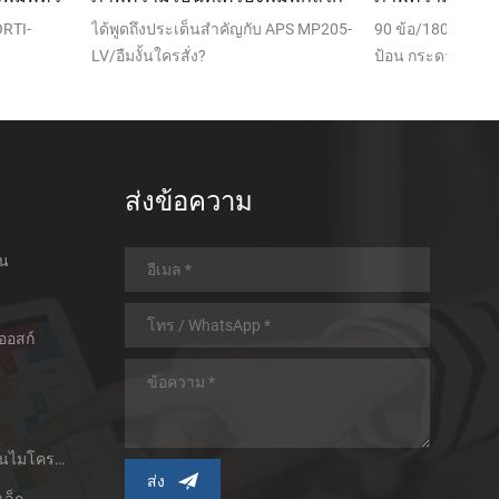
ของมัน
เครื
็นสำคัญกับ APS MP205-
90 ข้อ/180 ข้อกระดาษอัตโนมัติแหล่ง
ได้พู
ง?
ป้อน กระดาษความกว้าง:57.5 ซินญ 0.5
อืม
ส่งข้อความ
อน
ออสก์
เครื่องพิมพ์ใบเสร็จความร้อนไมโครพาเนล
เล็ก