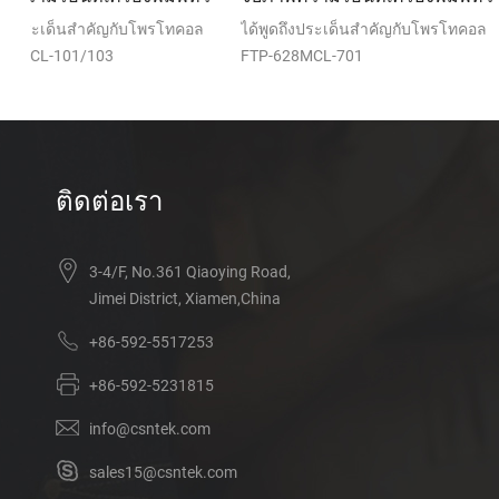
ล
ได้พูดถึงประเด็นสำคัญกับโพรโทคอล
ได้พูดถึงประเด็นสำคัญกั
FTP-628MCL-701
ติดต่อเรา
3-4/F, No.361 Qiaoying Road,
Jimei District, Xiamen,China
+86-592-5517253
+86-592-5231815
info@csntek.com
sales15@csntek.com