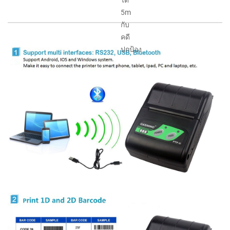
ได้
5m
กับ
คดี
ปกป้อง