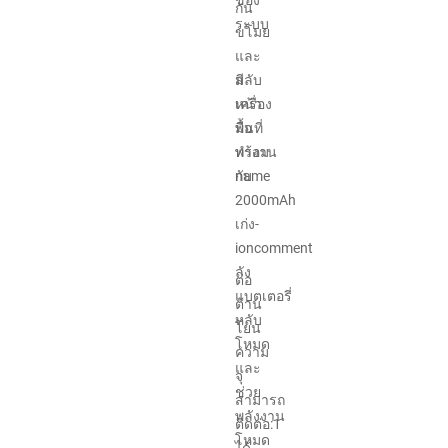
ของ
กัน
ระบบ
ขโมย
และ
สลับ
มี
หน้า
เครื่อง
พื้นที่
มือ
ทำงาน
พร้อม
name
กับ
2000mAh
เก่ง-
ioncomment
ลัง
ต่อ
แบตเตอรี่
ต้าน
หลับ
โยน
โหมด
ความ
และ
จุ
ช่วย
สามารถ
พลังงาน
ติดต่อ:1
โหมด