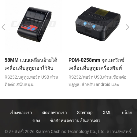
58MM แบบเคลื่อนย้ายได้
PDM-0258mm จุดเมตริกซ์
P
เคลื่อนที่บลูทูธเอาไว้จับ
เคลื่อนที่บลูทูธเครื่องพิมพ์
ย้
ภาพความร้อนที่เครื่องพิมพ์
คว
RS232,บลูทูธ,พอร์ต USB ส่วน
RS232/พอร์ต USB,ส่วนเชื่อมต่อ
RS
PTP-ฉัน
ติดต่อ สนับสนุน
บลูทูธ. สำหรับ android และ
ทู
android,ios,หน้าต่าง
หน้าต่างอุปกรณ์. 2000mAh
สน
เก่ง-ioncomment แบตเตอรี่.
C
เรื่องของเรา
ติดต่อพวกเรา
Sitemap
XML
บล็อก
ของ
ข้อกำหนดความเป็นส่วนตัว
© ลิขสิทธิ์: 2026 Xiamen Cashino Technology Co., Ltd. สงวนลิขสิทธิ์.