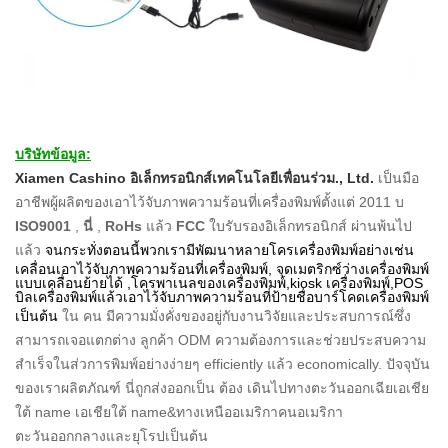
บริษัทข้อมูล:
Xiamen Cashino อิเล็กทรอนิกส์เทคโนโลยีเพื่อนร่วม., Ltd.
เป็นมือ
อาชีพผู้ผลิตของเอาไว้จับภาพความร้อนที่เครื่องพิมพ์ตั้งแต่ 2011 บ
ISO9001
,
นี่
,
RoHs
แล้ว
FCC
ใบรับรองอิเล็กทรอนิกส์
ผ่านพ้นไป
แล้ว
จนกระทั่งตอนนี้พวกเรามีพัฒนาหลายโครเครื่องพิมพ์อย่างเช่น
เคลื่อนเอาไว้จับภาพความร้อนที่เครื่องพิมพ์,
จุดเมตริกซ์ว่างเครื่องพิมพ์
แบบเคลื่อนย้ายได้
,โครพาเนลของเครื่องพิมพ์,kiosk เครื่องพิมพ์,POS
บิลเครื่องพิมพ์แล้วเอาไว้จับภาพความร้อนที่ป้ายชื่อบาร์โคดเครื่องพิมพ์
เป็นต้น
ใน
คน
มีความมั่งคั่งของอยู่กับงานวิจัยและประสบการณ์ซึ่ง
สามารถเจอแตกต่าง
ลูกค้า
ODM ความต้องการและช่วยประสบความ
สำเร็จในส่วการพิมพ์อย่างง่ายๆ efficiently แล้ว
economically.
ปัจจุบัน
ของเราผลิตภัณฑ์
นี่ถูกส่งออกเป็น
ต้อง
เดินไปทางตะวันออกเฉียเอเชีย
ใต้ name เอเชียใต้ name&ทางเหนืออเมริกาคนอเมริกา
ตะวันออกกลางและยุโรปเป็นต้น