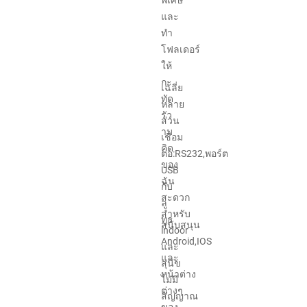
พิเศษ
และ
ทำ
โฟลเดอร์
ให้
กะ
เฉลี่ย
ทัด
หลาย
รัว
ส่วน
าม
เชื่อม
คิด
ต่อ:RS232,พอร์ต
ของ
USB
ฉัน
กับ
สะดวก
ลู
สำหรับ
ทูธ
สนับสนุน
indoor
Android,IOS
และ
และ
สุนัข
หน้าต่าง
ไม่มี
ต่างๆ
สัญญาณ