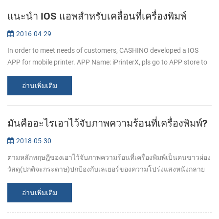
แนะนำ IOS แอพสำหรับเคลื่อนที่เครื่องพิมพ์
2016-04-29
In order to meet needs of customers, CASHINO developed a IOS
APP for mobile printer. APP Name: iPrinterX, pls go to APP store to
download. APP Operations Guide: 1.Download APP from APP
store. 2.Click ...
อ่านเพิ่มเติม
มันคืออะไรเอาไว้จับภาพความร้อนที่เครื่องพิมพ์?
2018-05-30
ตามหลักทฤษฎีของเอาไว้จับภาพความร้อนที่เครื่องพิมพ์เป็นคนขาวผ่อง
วัสดุ(ปกติจะกระดาษ)ปกป้องกับเลเยอร์ของความโปร่งแสงหนังกลาย
เป็นดำ(ปกติจะดำหรือสีน้ำเงิน)หนังเรื่องรุนคือหลังจากเวลาหน่อย
รูปภาพนี่ได้ก่อตั...
อ่านเพิ่มเติม