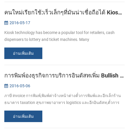
คนใหม่เรียกใช้:เร็วเล็กๆที่มันน่าเชื่อถือได้ Kiosk เครื่องพิมพ์ KP-220
2016-05-17
Kiosk technology has become a popular tool for retailers, cash
dispensers to lottery and ticket machines. Many
telecommunications providers and other organizations that hope to
make their customers’ e...
อ่านเพิ่มเติม
การพิมพ์องธุรกิจการบริการอินดัสทเพิ่ม Bullish ขอเรียกร้องของใบเสร็จของเครื่องพิมพ์
2016-05-06
ภาษี invoice การพิมพ์,พิมพ์ค่าจ้างหน้าต่างตั๋วการพิมพ์และอีกเล็กร้าน
ธนาคาร taxation สุขภาพยาอาหาร logistics และอีกอินดัสท,ตั๋วการ
พิมพ์การในการทำธุรกิจเป็นมากกว่าและมากกว่านั้น บัตรเครดิตการ
ต่อรองเอกสา...
อ่านเพิ่มเติม