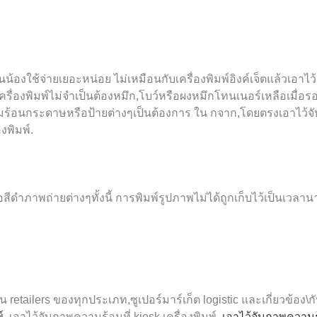
้องใช้จ่ายเยอะหน่อย ไม่เหมือนกับเครื่องพิมพ์อิงค์เจ็ตแล้วเอาไว
รื่องพิมพ์ไม่จำเป็นต้องหมึก,โบว์หรือผงหมึกโทนเนอร์เหลือเมื่อรอ
ามร้อนกระดาษหรือป้ายต่างๆเป็นต้องการ ใน
กจาก,โดยตรงเอาไว้จ
องพิมพ์.
ือสีดำภาพถ่ายต่างๆทั้งนี้ การพิมพ์รูปภาพไม่ได้ถูกเก็บไว้เป็นเวลา
น retailers ของทุกประเภท,ซูเปอร์มาร์เก็ต logistic และเกี่ยวข้อง\
์
,เอาไว้จับภาพความร้อนที่ kiosk เครื่องพิมพ์,
เอาไว้จับภาพความ