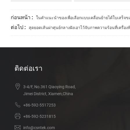
ก่อนหน้า :
ในคำแนะนำของเพื่อเลือกแบบเคลื่อนย้ายได้ใบเสร็จของ
ต่อไป :
สุดยอดเส้นผ่าศุนย์กลางฝังเอาไว้จับภาพความร้อนที่เครื่อง
ติดต่อเรา
3-4/F, No.361 Qiaoying Road,
Jimei District, Xiamen,China
+86-592-5517253
+86-592-5231815
info@csntek.com