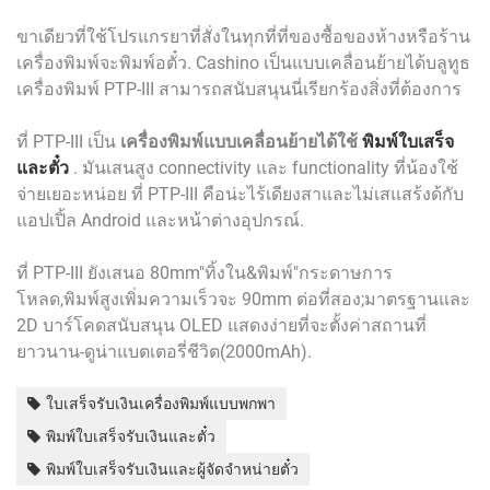
ขาเดียวที่ใช้โปรแกรยาที่สั่งในทุกที่ที่ของซื้อของห้างหรือร้าน
เครื่องพิมพ์จะพิมพ์อตั๋ว. Cashino เป็นแบบเคลื่อนย้ายได้บลูทูธ
เครื่องพิมพ์ PTP-III สามารถสนับสนุนนี่เรียกร้องสิ่งที่ต้องการ
ที่ PTP-III เป็น
เครื่องพิมพ์แบบเคลื่อนย้ายได้ใช้
พิมพ์ใบเสร็จ
และตั๋ว
. มันเสนสูง connectivity และ functionality ที่น้องใช้
จ่ายเยอะหน่อย ที่ PTP-III คือน่ะไร้เดียงสาและไม่เสแสร้งด้กับ
แอปเปิ้ล Android และหน้าต่างอุปกรณ์.
ที่ PTP-III ยังเสนอ 80mm"ทิ้งใน&พิมพ์"กระดาษการ
โหลด,พิมพ์สูงเพิ่มความเร็วจะ 90mm ต่อที่สอง;มาตรฐานและ
2D บาร์โคดสนับสนุน OLED แสดงง่ายที่จะตั้งค่าสถานที่
ยาวนาน-ดูน่าแบตเตอรี่ชีวิต(2000mAh).
ใบเสร็จรับเงินเครื่องพิมพ์แบบพกพา
พิมพ์ใบเสร็จรับเงินและตั๋ว
พิมพ์ใบเสร็จรับเงินและผู้จัดจำหน่ายตั๋ว