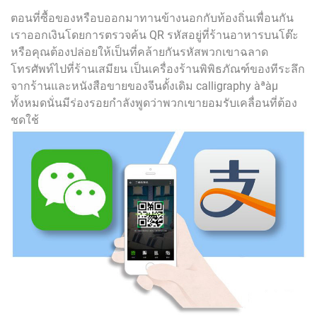
ตอนที่ซื้อของหรือบออกมาทานข้างนอกกับท้องถิ่นเพื่อนกัน
เราออกเงินโดยการตรวจค้น QR รหัสอยู่ที่ร้านอาหารบนโต๊ะ
หรือคุณต้องปล่อยให้เป็นที่คล้ายกันรหัสพวกเขาฉลาด
โทรศัพท์ไปที่ร้านเสมียน เป็นเครื่องร้านพิพิธภัณฑ์ของทีระลึก
จากร้านและหนังสือขายของจีนดั้งเดิม calligraphy àªàµ
ทั้งหมดนั่นมีร่องรอยกำลังพูดว่าพวกเขายอมรับเคลื่อนที่ต้อง
ชดใช้