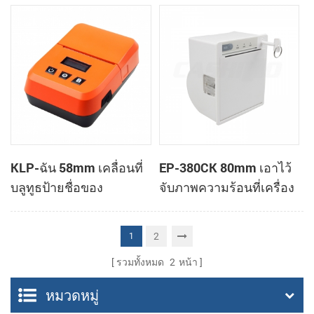
เมานท์เครื่องพิมพ์
สนับสนุนเงินสดกล่อง
KLP-ฉัน 58mm เคลื่อนที่
EP-380CK 80mm เอาไว้
บลูทูธป้ายชื่อของ
จับภาพความร้อนที่เครื่อง
เครื่องพิมพ์
พิมพ์ด้วปิดล็อค
2
1
รวมทั้งหมด
2
หน้า
หมวดหมู่