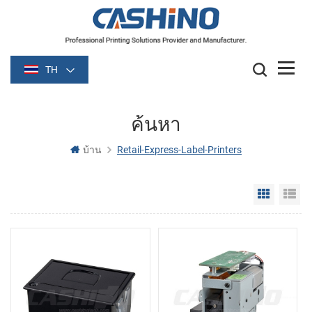
TH
ค้นหา
บ้าน
Retail-Express-Label-Printers
Grid Vie
Li