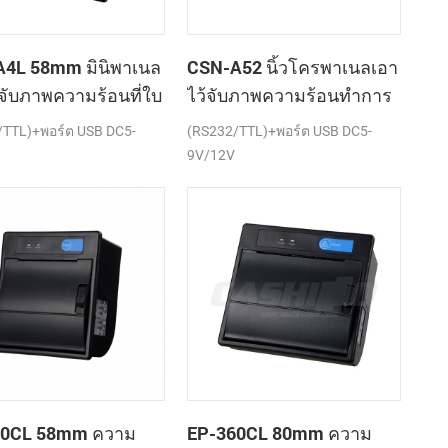
4L 58mm มินิพาเนล
CSN-A52 นิ้วโครพาเนลเอา
้จับภาพความร้อนที่ใบ
ไว้จับภาพความร้อนทำการ
องเครื่องพิมพ์
เมานท์ใบเสร็จของ
/TTL)+พอร์ต USB DC5-
(RS232/TTL)+พอร์ต USB DC5-
เครื่องพิมพ์
9V/12V
60CL 58mm ความ
EP-360CL 80mm ความ