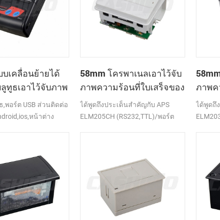
เคลื่อนย้ายได้
58mm โครพาเนลเอาไว้จับ
58mm 
่บลูทูธเอาไว้จับภาพ
ภาพความร้อนที่ใบเสร็จของ
ภาพคว
ี่เครื่องพิมพ์
เครื่องพิมพ์ CSN-A1
เครื่
ธ,พอร์ต USB ส่วนติดต่อ
ได้พูดถึงประเด็นสำคัญกับ APS
ได้พูดถ
droid,ios,หน้าต่าง
ELM205CH (RS232,TTL)/พอร์ต
ELM203-
USB
(RS232,