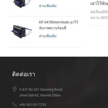
เอาไว้จั
อ่านเพิ่มเติม
ทำการเม
ต่อเนื่อง(R
เครื่องพิม
ขนาน; DC5-
KP-34780mm Kiosk เอาไว้
จับภาพความร้อนที่
เครื่องพิมพ์
อ่านเพิ่มเติม
ติดต่อเรา
3-4/F, No.361 Qiaoying Road,
Jimei District, Xiamen,China
+86-592-5517253