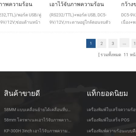
บภาพความร้อน
เอาไว้จับภาพความร้อน
กว้าง
านท์ใบเสร็จของ
ทำการเมานท์ใบเสร็จของ
จับภา
S232,TTL)/พอร์ต USB/คู่
(RS232/TTL)+พอร์ต USB, DC5-
DC5-9V/
พ์
เครื่องพิมพ์
นท์กับ
9V/12V;ซ่อมด้านหน้า
9V/12V,กระดาษอยู่ใกล้ตอนจบตัว
เนื่อง+พ
ตัดต่อ
ตรวจจับ(เลือกเพิ่ม)
...
2
3
1
1
รวมทั้งหมด
11
หน้
สินค้าขายดี
แท็กยอดนิยม
58MM แบบเคลื่อนย้ายได้เคลื่อนที่บลูทูธเอาไว้จับภาพความร้อนที่เครื่องพิมพ์ PTP-ฉัน
เครื่องพิมพ์ใบเสร็จความร้
58mm โครพาเนลเอาไว้จับภาพความร้อนที่ใบเสร็จของเครื่องพิมพ์ CSN-A1
เครื่องพิมพ์ใบเสร็จ POS
KP-300H 3inch เอาไว้จับภาพความร้อนที่ Kiosk เครื่องพิมพ์ศูนย์ควบคุม Kde ในโมดูล
เครื่องพิมพ์ความร้อนแบบคี