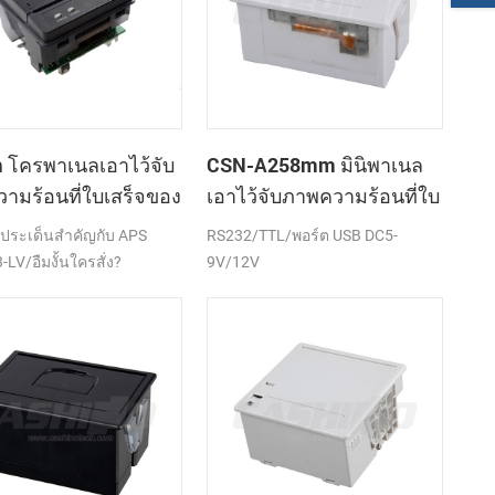
โครพาเนลเอาไว้จับ
CSN-A258mm มินิพาเนล
ามร้อนที่ใบเสร็จของ
เอาไว้จับภาพความร้อนที่ใบ
องพิมพ์ CSN-A1K
เสร็จของเครื่องพิมพ์
ึงประเด็นสำคัญกับ APS
RS232/TTL/พอร์ต USB DC5-
LV/อืมงั้นใครสั่ง?
9V/12V
TTL)/พอร์ต USB