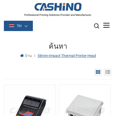
TH
ค้นหา
บ้าน
58mm-Impact-Thermal-Printer-Head
Grid Vie
Li