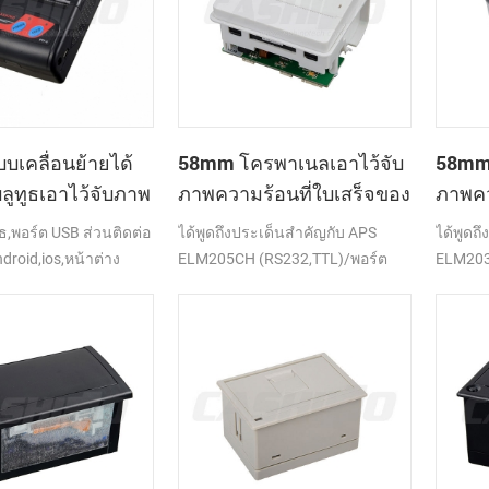
เคลื่อนย้ายได้
58mm โครพาเนลเอาไว้จับ
58mm 
่บลูทูธเอาไว้จับภาพ
ภาพความร้อนที่ใบเสร็จของ
ภาพคว
ี่เครื่องพิมพ์
เครื่องพิมพ์ CSN-A1
เครื่
ธ,พอร์ต USB ส่วนติดต่อ
ได้พูดถึงประเด็นสำคัญกับ APS
ได้พูดถ
droid,ios,หน้าต่าง
ELM205CH (RS232,TTL)/พอร์ต
ELM203-
USB
(RS232,