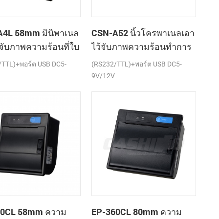
4L 58mm มินิพาเนล
CSN-A52 นิ้วโครพาเนลเอา
้จับภาพความร้อนที่ใบ
ไว้จับภาพความร้อนทำการ
องเครื่องพิมพ์
เมานท์ใบเสร็จของ
/TTL)+พอร์ต USB DC5-
(RS232/TTL)+พอร์ต USB DC5-
เครื่องพิมพ์
9V/12V
60CL 58mm ความ
EP-360CL 80mm ความ