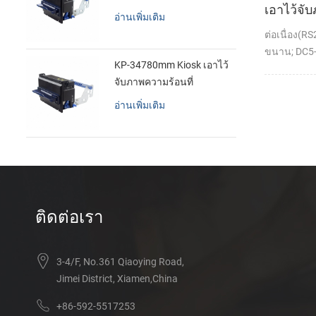
เอาไว้จั
อ่านเพิ่มเติม
ทำการเม
ต่อเนื่อง(R
เครื่องพิม
ขนาน; DC5-
KP-34780mm Kiosk เอาไว้
จับภาพความร้อนที่
เครื่องพิมพ์
อ่านเพิ่มเติม
ติดต่อเรา
3-4/F, No.361 Qiaoying Road,
Jimei District, Xiamen,China
+86-592-5517253