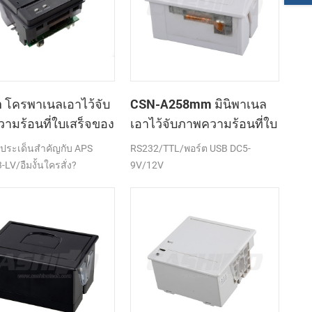
โครพาเนลเอาไว้จับ
CSN-A258mm มินิพาเนล
ามร้อนที่ใบเสร็จของ
เอาไว้จับภาพความร้อนที่ใบ
องพิมพ์ CSN-A1K
เสร็จของเครื่องพิมพ์
ึงประเด็นสำคัญกับ APS
RS232/TTL/พอร์ต USB DC5-
LV/อืมงั้นใครสั่ง?
9V/12V
TTL)/พอร์ต USB