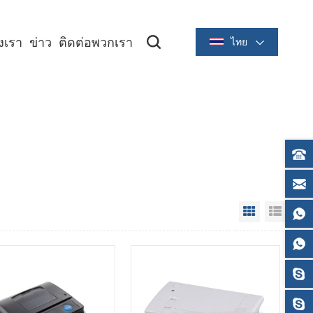
องเรา
ข่าว
ติดต่อพวกเรา
ไทย
ซีรีย์ระบายความร้อนขนาด 2 นิ้ว/58 มม
ซีรีย์ระบายความร้อนขนาด 3 นิ้ว/80 มม
Grid View
List V