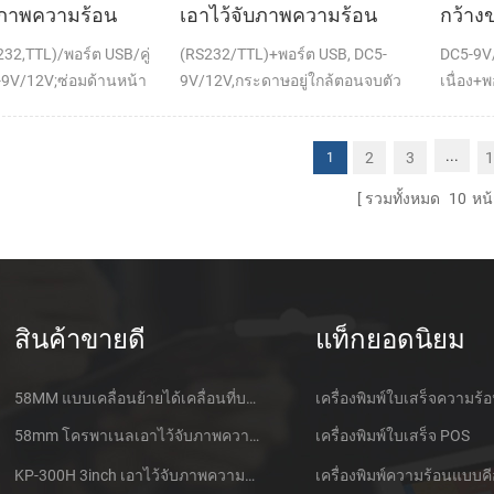
บภาพความร้อน
เอาไว้จับภาพความร้อน
กว้าง
านท์ใบเสร็จของ
ทำการเมานท์ใบเสร็จของ
จับภา
S232,TTL)/พอร์ต USB/คู่
(RS232/TTL)+พอร์ต USB, DC5-
DC5-9V/
พ์
เครื่องพิมพ์
นท์กับ
9V/12V;ซ่อมด้านหน้า
9V/12V,กระดาษอยู่ใกล้ตอนจบตัว
เนื่อง+พ
ตัดต่อ
ตรวจจับ(เลือกเพิ่ม)
...
2
3
1
1
รวมทั้งหมด
10
หน้
สินค้าขายดี
แท็กยอดนิยม
58MM แบบเคลื่อนย้ายได้เคลื่อนที่บลูทูธเอาไว้จับภาพความร้อนที่เครื่องพิมพ์ PTP-ฉัน
เครื่องพิมพ์ใบเสร็จความร้
58mm โครพาเนลเอาไว้จับภาพความร้อนที่ใบเสร็จของเครื่องพิมพ์ CSN-A1
เครื่องพิมพ์ใบเสร็จ POS
KP-300H 3inch เอาไว้จับภาพความร้อนที่ Kiosk เครื่องพิมพ์ศูนย์ควบคุม Kde ในโมดูล
เครื่องพิมพ์ความร้อนแบบคี