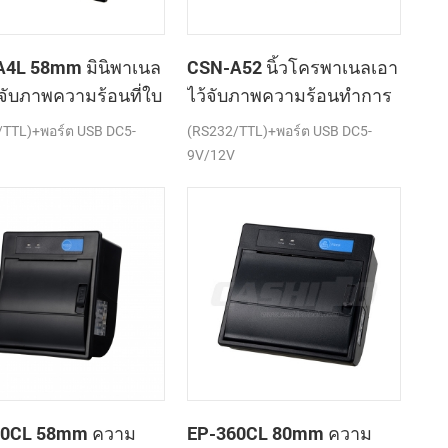
4L 58mm มินิพาเนล
CSN-A52 นิ้วโครพาเนลเอา
้จับภาพความร้อนที่ใบ
ไว้จับภาพความร้อนทำการ
องเครื่องพิมพ์
เมานท์ใบเสร็จของ
/TTL)+พอร์ต USB DC5-
(RS232/TTL)+พอร์ต USB DC5-
เครื่องพิมพ์
9V/12V
60CL 58mm ความ
EP-360CL 80mm ความ