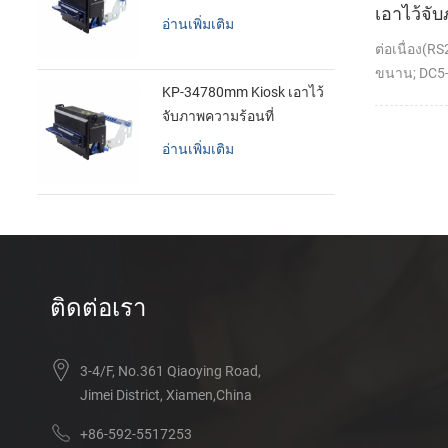
เอาไว้จั
อ่านเพิ่มเติม
ทำการเม
ต่อเนื่อง(R
เครื่องพิม
ขนาน; DC5-
KP-34780mm Kiosk เอาไว้
จับภาพความร้อนที่
เครื่องพิมพ์
อ่านเพิ่มเติม
ติดต่อเรา
3-4/F, No.361 Qiaoying Road,
Jimei District, Xiamen,China
+86-592-5517253