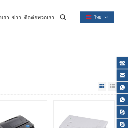
องเรา
ข่าว
ติดต่อพวกเรา
ไทย
ซีรีย์ระบายความร้อนขนาด 2 นิ้ว/58 มม
ซีรีย์ระบายความร้อนขนาด 3 นิ้ว/80 มม
Grid View
List V