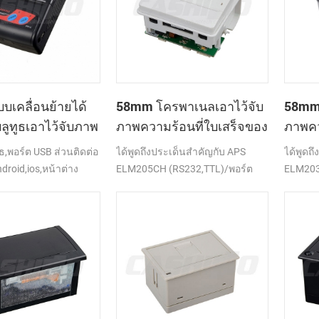
เคลื่อนย้ายได้
58mm โครพาเนลเอาไว้จับ
58mm 
่บลูทูธเอาไว้จับภาพ
ภาพความร้อนที่ใบเสร็จของ
ภาพคว
ี่เครื่องพิมพ์
เครื่องพิมพ์ CSN-A1
เครื่
ธ,พอร์ต USB ส่วนติดต่อ
ได้พูดถึงประเด็นสำคัญกับ APS
ได้พูดถ
droid,ios,หน้าต่าง
ELM205CH (RS232,TTL)/พอร์ต
ELM203-
USB
(RS232,