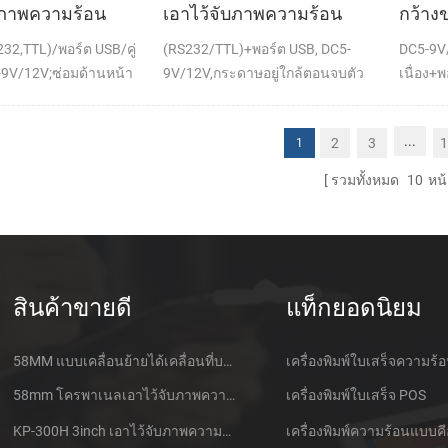
บภาพความร้อน
เอาไว้จับภาพความร้อน
กว้าง
านท์ใบเสร็จของ
ทำการเมานท์ใบเสร็จของ
จับภา
S232,TTL)/พอร์ต USB/คู่
(RS232/TTL)+พอร์ต USB, DC5-
DC5-9V/
พ์
เครื่องพิมพ์
นท์กับ
9V/12V;ซ่อมด้านหน้า
9V/12V,กระดาษอยู่ใกล้ตอนจบตัว
เนื่อง+พ
ตัดต่อ
ตรวจจับ(เลือกเพิ่ม)
...
2
3
1
1
รวมทั้งหมด
10
หน้
สินค้าขายดี
แท็กยอดนิยม
58MM แบบเคลื่อนย้ายได้เคลื่อนที่บลูทูธเอาไว้จับภาพความร้อนที่เครื่องพิมพ์ PTP-ฉัน
เครื่องพิมพ์ใบเสร็จความร้
58mm โครพาเนลเอาไว้จับภาพความร้อนที่ใบเสร็จของเครื่องพิมพ์ CSN-A1
เครื่องพิมพ์ใบเสร็จ POS
KP-300H 3inch เอาไว้จับภาพความร้อนที่ Kiosk เครื่องพิมพ์ศูนย์ควบคุม Kde ในโมดูล
เครื่องพิมพ์ความร้อนแบบคี