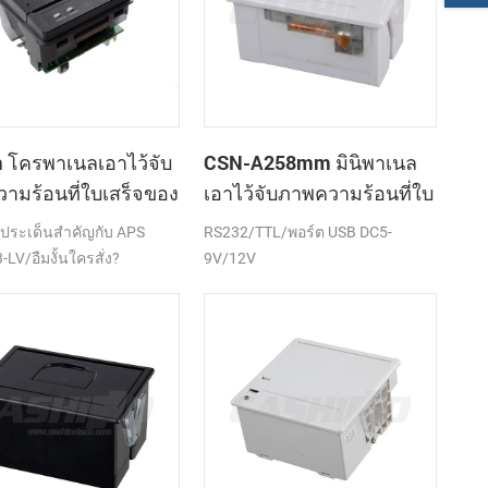
โครพาเนลเอาไว้จับ
CSN-A258mm มินิพาเนล
ามร้อนที่ใบเสร็จของ
เอาไว้จับภาพความร้อนที่ใบ
องพิมพ์ CSN-A1K
เสร็จของเครื่องพิมพ์
ึงประเด็นสำคัญกับ APS
RS232/TTL/พอร์ต USB DC5-
LV/อืมงั้นใครสั่ง?
9V/12V
TTL)/พอร์ต USB