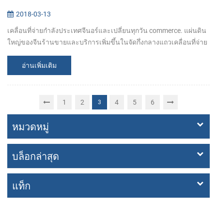
2018-03-13
เคลื่อนที่จ่ายกำลังประเทศจีนอร์และเปลี่ยนทุกวัน commerce. แผ่นดิน
ใหญ่ของจีนร้านขายและบริการเพิ่มขึ้นในจัดกึ่งกลางแถวเคลื่อนที่จ่าย
apps เหมือน Alipay และ WeChat ต้องชดใช้ ตอนที่ซื้อของหรือบออกมา
ทานข้า...
อ่านเพิ่มเติม
1
2
4
5
6
3
หมวดหมู่
บล็อกล่าสุด
แท็ก