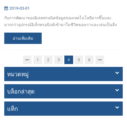
2019-03-01
กับการพัฒนาของอิเลคทรอนิคข้อมูลของเทคโนโลยีมากขึ้นและ
มากกว่าอุปกรณ์อิเล็กทรอนิกส์เข้ามาในชีวิตของเราและเล่นเป็นสิ่ง
สำคัญต่างหาก ในหมู่พวกเขาพวก emergence ของตัวเองบริการ
terminals เพื่อให้พวกเราด้วยดี...
อ่านเพิ่มเติม
1
2
3
5
6
4
หมวดหมู่
บล็อกล่าสุด
แท็ก