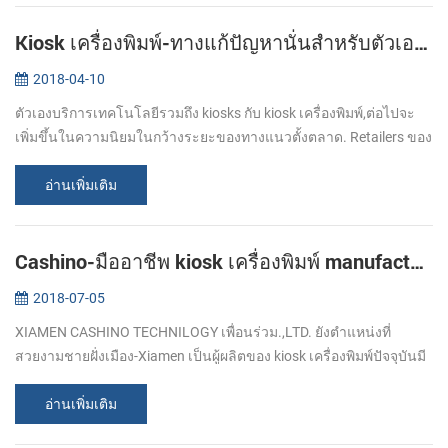
Kiosk เครื่องพิมพ์-ทางแก้ปัญหานั่นสำหรับตัวเองบริการ kiosks
2018-04-10
ตัวเองบริการเทคโนโลยีรวมถึง kiosks กับ kiosk เครื่องพิมพ์,ต่อไปจะ
เพิ่มขึ้นในความนิยมในกว้างระยะของทางแนวตั้งตลาด. Retailers ของ
ทุกประเภทเช่นเดียวด่วนของบริการร้านอาหารกปั๊มน้ำมัน,ลานจอดรถ
คาสิโน,teleco...
อ่านเพิ่มเติม
Cashino-มืออาชีพ kiosk เครื่องพิมพ์ manufacturers
2018-07-05
XIAMEN CASHINO TECHNILOGY เพื่อนร่วม.,LTD. ยังตำแหน่งที่
สวยงามชายฝั่งเมือง-Xiamen เป็นผู้ผลิตของ kiosk เครื่องพิมพ์ปัจจุบันมี
ข้อเสนอ durability,versatility และอุทิศการพิมพ์คุณสมบัติต่างๆที่จำเป็น
สำหรั...
อ่านเพิ่มเติม