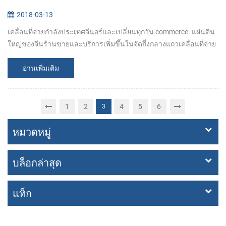
2018-03-13
เคลื่อนที่จ่ายกำลังประเทศจีนอร์และเปลี่ยนทุกวัน commerce. แผ่นดิน
ใหญ่ของจีนร้านขายและบริการเพิ่มขึ้นในจัดกึ่งกลางแถวเคลื่อนที่จ่าย
apps เหมือน Alipay และ WeChat ต้องชดใช้ ตอนที่ซื้อของหรือบออกมา
ทานข้า...
อ่านเพิ่มเติม
1
2
4
5
6
3
หมวดหมู่
บล็อกล่าสุด
แท็ก