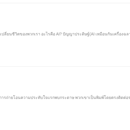
งียบเปลี่ยนชีวิตของพวกเรา อะไรคือ AI? ปัญญาประดิษฐ์(AI เหมือนกันเครื่องฉล
้อนเพื่อการถ่ายโอนความประทับใจแรกพบกระดาษ พวกเขาเป็นพิมพ์โดยตรงติดต่อ