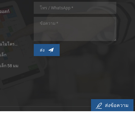
ออสก์
เครื่องพิมพ์ใบเสร็จความร้อนไมโครพาเนล
เล็ก
เล็ก 58 มม
ส่งข้อความ
ามเป็นส่วนตัว