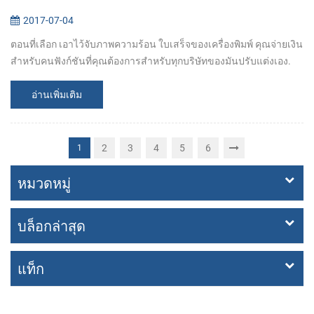
2017-07-04
ตอนที่เลือก เอาไว้จับภาพความร้อน ใบเสร็จของเครื่องพิมพ์ คุณจ่ายเงิน
สำหรับคนฟังก์ชันที่คุณต้องการสำหรับทุกบริษัทของมันปรับแต่งเอง.
ดังนั้นก่อนที่ซื้อทำให้มันชัดเจนแล้วว่าสิ่งที่ความต้องการแน่นอน 1.
อะไ...
อ่านเพิ่มเติม
2
3
4
5
6
1
หมวดหมู่
บล็อกล่าสุด
แท็ก