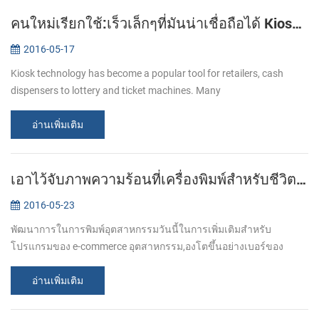
คนใหม่เรียกใช้:เร็วเล็กๆที่มันน่าเชื่อถือได้ Kiosk เครื่องพิมพ์ KP-220
2016-05-17
Kiosk technology has become a popular tool for retailers, cash
dispensers to lottery and ticket machines. Many
telecommunications providers and other organizations that hope to
make their customers’ e...
อ่านเพิ่มเติม
เอาไว้จับภาพความร้อนที่เครื่องพิมพ์สำหรับชีวิตที่ดีกว่า
2016-05-23
พัฒนาการในการพิมพ์อุตสาหกรรมวันนี้ในการเพิ่มเติมสำหรับ
โปรแกรมของ e-commerce อุตสาหกรรม,องโตขึ้นอย่างเบอร์ของ
เครื่องพิมพ์กระดาษถูกต้องในเชิงกฎระเบียร้านอาหารซุปเปอร์มาเก็ต
เอามันผิดธรรมเนียมต่อศาเพื่อผ...
อ่านเพิ่มเติม